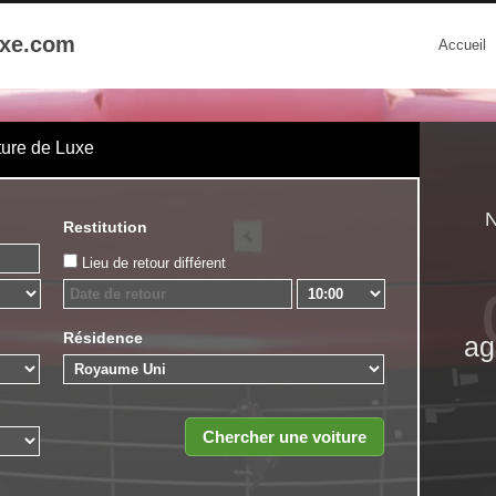
uxe.com
Accueil
ture de Luxe
N
Restitution
Lieu de retour différent
Résidence
ag