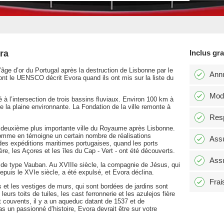
ra
Inclus gr
l’âge d’or du Portugal après la destruction de Lisbonne par le
Annu
ont le UENSCO décrit Evora quand ils ont mis sur la liste du
Modi
ué à l’intersection de trois bassins fluviaux. Environ 100 km à
de la plaine environnante. La Fondation de la ville remonte à
Resp
a deuxième plus importante ville du Royaume après Lisbonne.
comme en témoigne un certain nombre de réalisations
Assu
ndes expéditions maritimes portugaises, quand les ports
e, les Açores et les îles du Cap - Vert - ont été découverts.
Assu
on de type Vauban. Au XVIIIe siècle, la compagnie de Jésus, qui
 depuis le XVIe siècle, a été expulsé, et Evora déclina.
Frai
s et les vestiges de murs, qui sont bordées de jardins sont
rs toits de tuiles, les cast ferronnerie et les azulejos fière
et couvents, il y a un aqueduc datant de 1537 et de
 un passionné d’histoire, Evora devrait être sur votre