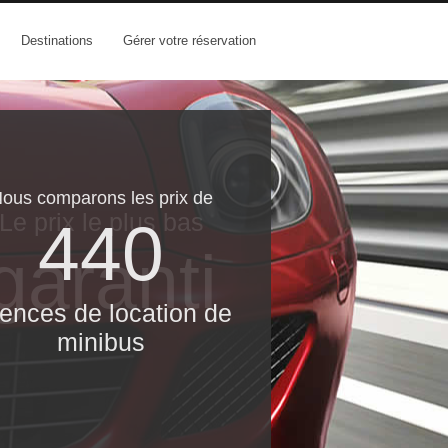
Destinations
Gérer votre réservation
ous comparons les prix de
Le prix le​ plus bas
440
garanti
ences de location de
minibus