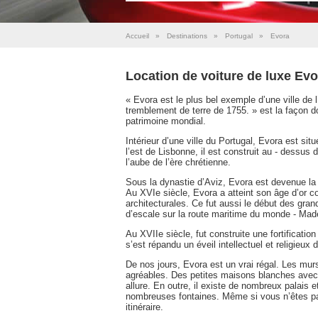
Accueil
»
Destinations
»
Portugal
»
Evora
Location de voiture de luxe Evo
« Evora est le plus bel exemple d’une ville de 
tremblement de terre de 1755. » est la façon d
patrimoine mondial.
Intérieur d’une ville du Portugal, Evora est sit
l’est de Lisbonne, il est construit au - dessus 
l’aube de l’ère chrétienne.
Sous la dynastie d’Aviz, Evora est devenue l
Au XVIe siècle, Evora a atteint son âge d’or 
architecturales. Ce fut aussi le début des gra
d’escale sur la route maritime du monde - Madèr
Au XVIIe siècle, fut construite une fortificati
s’est répandu un éveil intellectuel et religieux
De nos jours, Evora est un vrai régal. Les mur
agréables. Des petites maisons blanches avec leu
allure. En outre, il existe de nombreux palais 
nombreuses fontaines. Même si vous n’êtes pas
itinéraire.