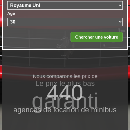
Age
Nous comparons les prix de
Le prix le​ plus bas
440
garanti
agences de location de minibus