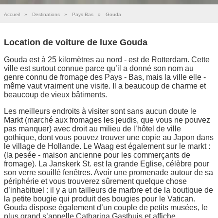
Accueil
»
Destinations
»
Pays Bas
»
Gouda
Location de voiture de luxe Gouda
Gouda est à 25 kilomètres au nord - est de Rotterdam. Cette
ville est surtout connue parce qu’il a donné son nom au
genre connu de fromage des Pays - Bas, mais la ville elle -
même vaut vraiment une visite. Il a beaucoup de charme et
beaucoup de vieux bâtiments.
Les meilleurs endroits à visiter sont sans aucun doute le
Markt (marché aux fromages les jeudis, que vous ne pouvez
pas manquer) avec droit au milieu de l’hôtel de ville
gothique, dont vous pouvez trouver une copie au Japon dans
le village de Hollande. Le Waag est également sur le markt :
(la pesée - maison ancienne pour les commerçants de
fromage). La Janskerk St. est la grande Eglise, célèbre pour
son verre souillé fenêtres. Avoir une promenade autour de sa
périphérie et vous trouverez sûrement quelque chose
d’inhabituel : il y a un tailleurs de marbre et de la boutique de
la petite bougie qui produit des bougies pour le Vatican.
Gouda dispose également d’un couple de petits musées, le
plus grand s’appelle Catharina Gasthuis et affiche