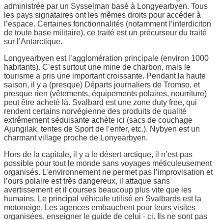
administrée par un Sysselman basé à Longyearbyen. Tous
les pays signataires ont les mêmes droits pour accéder à
l’espace. Certaines fonctionnalités (notamment l’interdiciton
de toute base militaire), ce traité est un précurseur du traité
sur l’Antarctique.
Longyearbyen est l’agglomération principale (environ 1000
habitants). C’est surtout une mine de charbon, mais le
tourisme a pris une important croissante. Pendant la haute
saison, il y a (presque) Départs journaliers de Tromso, et
presque rien (vêtements, équipements polaires, nourriture)
peut être acheté là. Svalbard est une zone duty free, qui
rendent certains norvégienne des produits de qualité
extrêmement séduisante achète ici (sacs de couchage
Ajungilak, tentes de Sport de l’enfer, etc.). Nybyen est un
charmant village proche de Lonyearbyen.
Hors de la capitale, il y a le désert arctique, il n’est pas
possible pour tout le monde sans voyages méticuleusement
organisés. L’environnement ne permet pas l’improvisation et
l’ours polaire est très dangereux, il attaque sans
avertissement et il courses beaucoup plus vite que les
humains. Le principal véhicule utilisé en Svalbards est la
motoneige. Les agences embauchent pour leurs visites
organisées, enseigner le guide de celui - ci. Ils ne sont pas