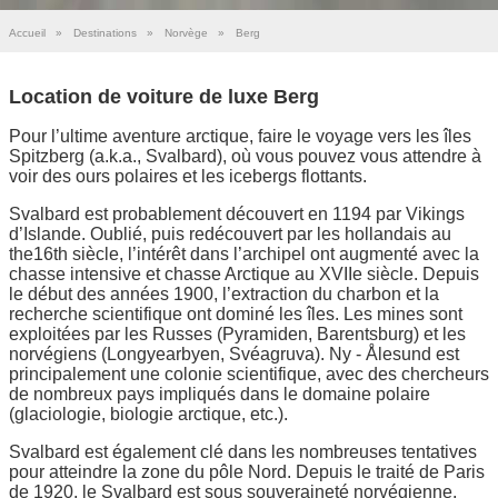
Accueil
»
Destinations
»
Norvège
»
Berg
Location de voiture de luxe Berg
Pour l’ultime aventure arctique, faire le voyage vers les îles
Spitzberg (a.k.a., Svalbard), où vous pouvez vous attendre à
voir des ours polaires et les icebergs flottants.
Svalbard est probablement découvert en 1194 par Vikings
d’Islande. Oublié, puis redécouvert par les hollandais au
the16th siècle, l’intérêt dans l’archipel ont augmenté avec la
chasse intensive et chasse Arctique au XVIIe siècle. Depuis
le début des années 1900, l’extraction du charbon et la
recherche scientifique ont dominé les îles. Les mines sont
exploitées par les Russes (Pyramiden, Barentsburg) et les
norvégiens (Longyearbyen, Svéagruva). Ny - Ålesund est
principalement une colonie scientifique, avec des chercheurs
de nombreux pays impliqués dans le domaine polaire
(glaciologie, biologie arctique, etc.).
Svalbard est également clé dans les nombreuses tentatives
pour atteindre la zone du pôle Nord. Depuis le traité de Paris
de 1920, le Svalbard est sous souveraineté norvégienne,