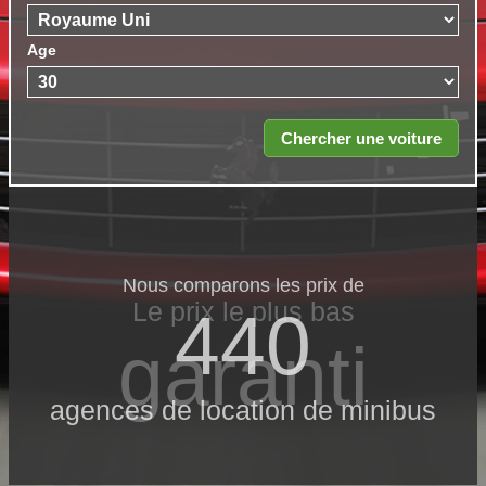
Age
Nous comparons les prix de
Le prix le​ plus bas
440
garanti
agences de location de minibus