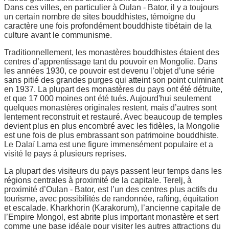
Dans ces villes, en particulier à Oulan - Bator, il y a toujours
un certain nombre de sites bouddhistes, témoigne du
caractère une fois profondément bouddhiste tibétain de la
culture avant le communisme.
Traditionnellement, les monastères bouddhistes étaient des
centres d’apprentissage tant du pouvoir en Mongolie. Dans
les années 1930, ce pouvoir est devenu l’objet d’une série
sans pitié des grandes purges qui atteint son point culminant
en 1937. La plupart des monastères du pays ont été détruite,
et que 17 000 moines ont été tués. Aujourd'hui seulement
quelques monastères originales restent, mais d’autres sont
lentement reconstruit et restauré. Avec beaucoup de temples
devient plus en plus encombré avec les fidèles, la Mongolie
est une fois de plus embrassant son patrimoine bouddhiste.
Le Dalaï Lama est une figure immensément populaire et a
visité le pays à plusieurs reprises.
La plupart des visiteurs du pays passent leur temps dans les
régions centrales à proximité de la capitale. Terelj, à
proximité d’Oulan - Bator, est l’un des centres plus actifs du
tourisme, avec possibilités de randonnée, rafting, équitation
et escalade. Kharkhorin (Karakorum), l’ancienne capitale de
l’Empire Mongol, est abrite plus important monastère et sert
comme une base idéale pour visiter les autres attractions du