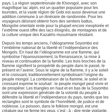
pays. La région septentrionale de Khovsgol, avec son
magnifique lac alpin, est un quartier populaire pour les
touristes, et la vaste région de Gobi est aussi devenue une
addition commune à un itinéraire de randonnée. Pour les
voyageurs désirant obtenir hors des sentiers battus,
Mongolie orientale reste pour la plupart encore inexplorée et
l’extrême ouest offre des lacs éloignés, de montagnes et de
la culture unique des Kazakhs musulmane résidant.
Depuis les temps anciens, l’idéogramme Soyombo est
l’emblème national de la liberté et l’indépendance des
Mongols. En haut de l’idéogramme est une flamme, qui
symbolise l’épanouissement, la Renaissance, la mise à
niveau et continuation de la famille. Les trois broches de la
flamme signifient la prospérité du peuple dans le passé, le
présent et l’avenir. Sous le signe de la flamme, il y a le soleil
et le croissant, traditionnellement symbolisant l’origine du
peuple mongol. La combinaison de la flamme, le soleil et le
croissant exprime le souhait : le peuple mongol peut vivre et
de prospérer. Les triangles en haut et en bas de la Soyombo
sont une expression générale de la volonté du peuple à
défendre la liberté et l’indépendance du pays, tandis que les
rectangles sont le symbole de l’honnêteté, de justice et de
noblesse. Le poisson, dans le folklore mongol, est une
créature qui ne ferme les yeux, c'est - à - dire reste vigilante.