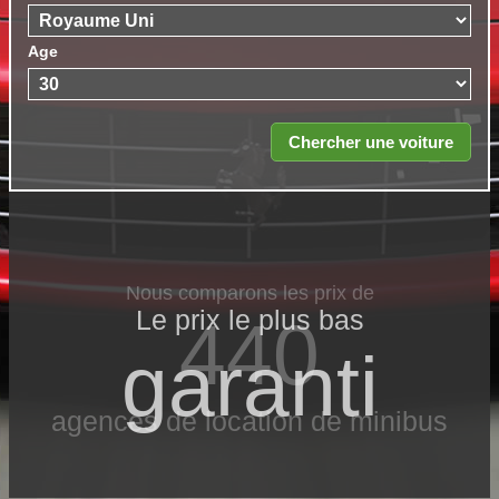
Age
Nous comparons les prix de
Le prix le​ plus bas
440
garanti
agences de location de minibus