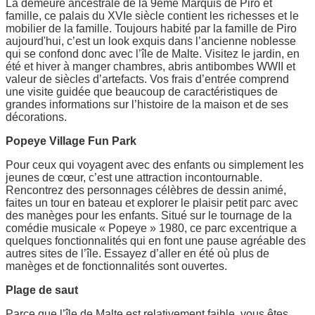
La demeure ancestrale de la 9ème Marquis de Piro et
famille, ce palais du XVIe siècle contient les richesses et le
mobilier de la famille. Toujours habité par la famille de Piro
aujourd'hui, c’est un look exquis dans l’ancienne noblesse
qui se confond donc avec l’île de Malte. Visitez le jardin, en
été et hiver à manger chambres, abris antibombes WWII et
valeur de siècles d’artefacts. Vos frais d’entrée comprend
une visite guidée que beaucoup de caractéristiques de
grandes informations sur l’histoire de la maison et de ses
décorations.
Popeye Village Fun Park
Pour ceux qui voyagent avec des enfants ou simplement les
jeunes de cœur, c’est une attraction incontournable.
Rencontrez des personnages célèbres de dessin animé,
faites un tour en bateau et explorer le plaisir petit parc avec
des manèges pour les enfants. Situé sur le tournage de la
comédie musicale « Popeye » 1980, ce parc excentrique a
quelques fonctionnalités qui en font une pause agréable des
autres sites de l’île. Essayez d’aller en été où plus de
manèges et de fonctionnalités sont ouvertes.
Plage de saut
Parce que l’île de Malte est relativement faible, vous êtes