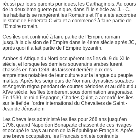
réussi par leurs parents puniques, les Carthaginois. Au cours
de la deuxième guerre punique, dans l’IIIe siècle av. J. - C.,
les habitants se rangèrent les Romains et l’île a été accordée
le statut de Federata Civita et a commencé à faire partie de
l’Empire romain.
Ces îles ont continué à faire partie de l’Empire romain
jusqu'à la division de l’Empire dans le 4ème siècle après JC,
après quoi il a fait partie de l’Empire byzantin.
Arabes d’Afrique du Nord occupèrent les îles du 9 du XIIIe
siècle, et lorsque les derniers souverains arabes furent
chassés en l’an 1249, ils laissent derrière eux des
empreintes notables de leur culture sur la langue du peuple
maltais. Après les seigneurs de Norman, dynasties souabes
et Angevin régna pendant de courtes périodes et au début du
XIVe siècle, les îles tombèrent sous domination aragonaise.
En 1530, le roi d’Espagne, Charles Quint, a accordé les îles
sur le fief de l’ordre international du Chevaliers de Saint -
Jean de Jérusalem.
Les Chevaliers administré les îles pour 268 ans jusqu’en
1798, quand Napoléon Bonaparte chassent de ces rivages
et occupé le pays au nom de la République Français. Après
une brève occupation, les Français ont été contraints