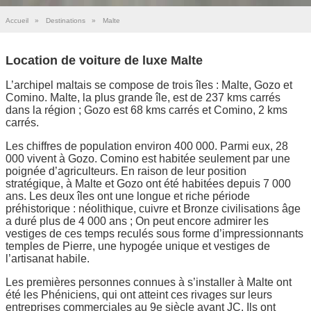
Accueil
»
Destinations
»
Malte
Location de voiture de luxe Malte
L’archipel maltais se compose de trois îles : Malte, Gozo et
Comino. Malte, la plus grande île, est de 237 kms carrés
dans la région ; Gozo est 68 kms carrés et Comino, 2 kms
carrés.
Les chiffres de population environ 400 000. Parmi eux, 28
000 vivent à Gozo. Comino est habitée seulement par une
poignée d’agriculteurs. En raison de leur position
stratégique, à Malte et Gozo ont été habitées depuis 7 000
ans. Les deux îles ont une longue et riche période
préhistorique : néolithique, cuivre et Bronze civilisations âge
a duré plus de 4 000 ans ; On peut encore admirer les
vestiges de ces temps reculés sous forme d’impressionnants
temples de Pierre, une hypogée unique et vestiges de
l’artisanat habile.
Les premières personnes connues à s’installer à Malte ont
été les Phéniciens, qui ont atteint ces rivages sur leurs
entreprises commerciales au 9e siècle avant JC. Ils ont