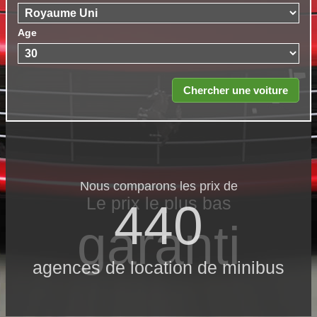
Age
Nous comparons les prix de
Le prix le​ plus bas
440
garanti
agences de location de minibus