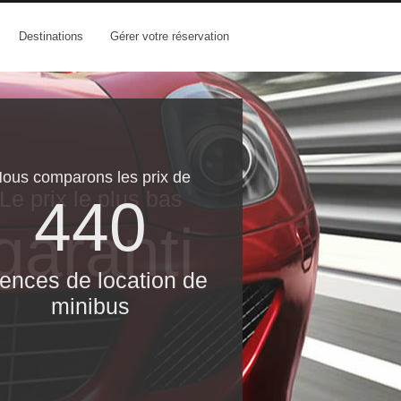
Destinations
Gérer votre réservation
ous comparons les prix de
Le prix le​ plus bas
440
garanti
ences de location de
minibus