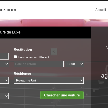
uxe.com
Accueil
ture de Luxe
N
Restitution
Lieu de retour différent
Résidence
ag