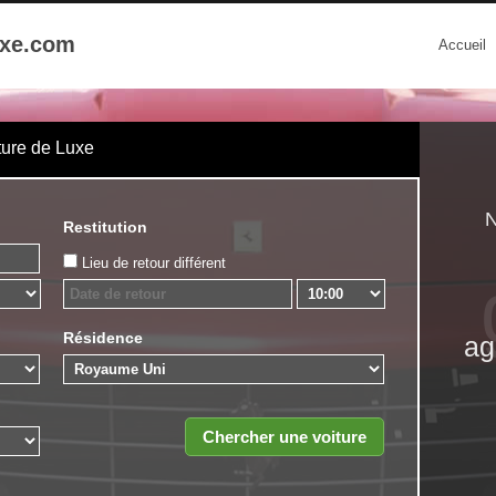
uxe.com
Accueil
ture de Luxe
N
Restitution
Lieu de retour différent
Résidence
ag