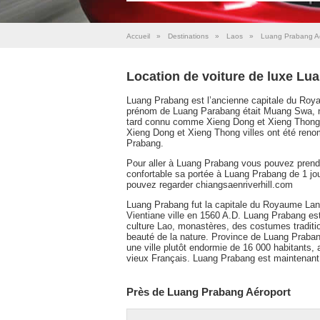
Accueil
»
Destinations
»
Laos
»
Luang Prabang A
Location de voiture de luxe Lu
Luang Prabang est l’ancienne capitale du Roy
prénom de Luang Parabang était Muang Swa, no
tard connu comme Xieng Dong et Xieng Thong.
Xieng Dong et Xieng Thong villes ont été ren
Prabang.
Pour aller à Luang Prabang vous pouvez prendr
confortable sa portée à Luang Prabang de 1 jou
pouvez regarder chiangsaenriverhill.com
Luang Prabang fut la capitale du Royaume Lane 
Vientiane ville en 1560 A.D. Luang Prabang est
culture Lao, monastères, des costumes tradit
beauté de la nature. Province de Luang Prabang
une ville plutôt endormie de 16 000 habitants
vieux Français. Luang Prabang est maintenant
Près de Luang Prabang Aéroport