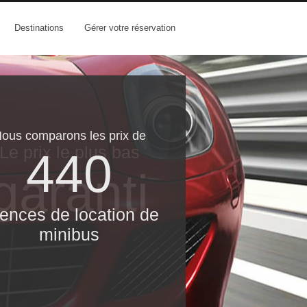
Destinations
Gérer votre réservation
ous comparons les prix de
Le prix le​ plus bas
440
garanti
ences de location de
minibus