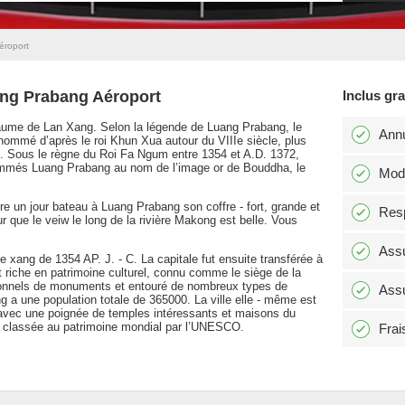
éroport
ang Prabang Aéroport
Inclus gr
aume de Lan Xang. Selon la légende de Luang Prabang, le
Annu
mmé d’après le roi Khun Xua autour du VIIIe siècle, plus
 Sous le règne du Roi Fa Ngum entre 1354 et A.D. 1372,
ommés Luang Prabang au nom de l’image or de Bouddha, le
Modi
e un jour bateau à Luang Prabang son coffre - fort, grande et
Resp
r que le veiw le long de la rivière Makong est belle. Vous
Assu
xang de 1354 AP. J. - C. La capitale fut ensuite transférée à
 riche en patrimoine culturel, connu comme le siège de la
ionnels de monuments et entouré de nombreux types de
Assu
 a une population totale de 365000. La ville elle - même est
, avec une poignée de temples intéressants et maisons du
 classée au patrimoine mondial par l’UNESCO.
Frai