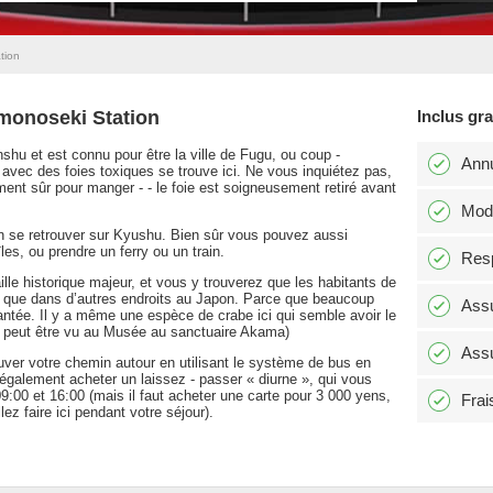
tion
imonoseki Station
Inclus gr
shu et est connu pour être la ville de Fugu, ou coup -
Annu
avec des foies toxiques se trouve ici. Ne vous inquiétez pas,
ment sûr pour manger - - le foie est soigneusement retiré avant
Modi
 se retrouver sur Kyushu. Bien sûr vous pouvez aussi
îles, ou prendre un ferry ou un train.
Resp
ille historique majeur, et vous y trouverez que les habitants de
re que dans d’autres endroits au Japon. Parce que beaucoup
Assu
 hantée. Il y a même une espèce de crabe ici qui semble avoir le
e peut être vu au Musée au sanctuaire Akama)
Assu
ouver votre chemin autour en utilisant le système de bus en
galement acheter un laissez - passer « diurne », qui vous
9:00 et 16:00 (mais il faut acheter une carte pour 3 000 yens,
Frai
z faire ici pendant votre séjour).