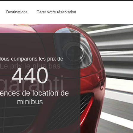
Destinations
Gérer votre réservation
ous comparons les prix de
Le prix le​ plus bas
440
garanti
ences de location de
minibus