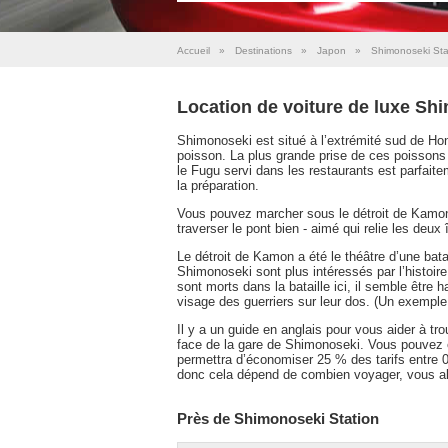
Accueil
»
Destinations
»
Japon
»
Shimonoseki Sta
Location de voiture de luxe Sh
Shimonoseki est situé à l’extrémité sud de Hon
poisson. La plus grande prise de ces poissons 
le Fugu servi dans les restaurants est parfaite
la préparation.
Vous pouvez marcher sous le détroit de Kamon
traverser le pont bien - aimé qui relie les deux 
Le détroit de Kamon a été le théâtre d’une bata
Shimonoseki sont plus intéressés par l’histoi
sont morts dans la bataille ici, il semble être
visage des guerriers sur leur dos. (Un exempl
Il y a un guide en anglais pour vous aider à tr
face de la gare de Shimonoseki. Vous pouvez é
permettra d’économiser 25 % des tarifs entre 0
donc cela dépend de combien voyager, vous alle
Près de Shimonoseki Station