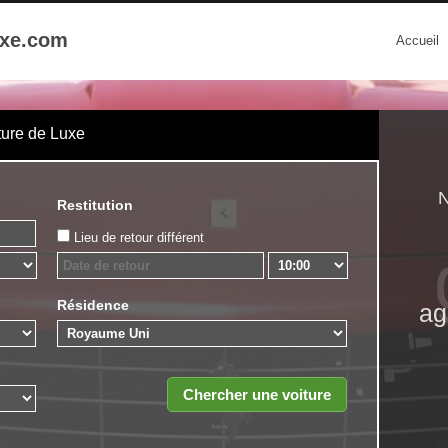
uxe.com
Accueil
ture de Luxe
N
Restitution
Lieu de retour différent
Résidence
ag