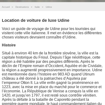
Accueil
»
Destinations
»
Italie
»
Udine
Location de voiture de luxe Udine
Voici un guide de voyage de Udine pour les touristes qui
visitent cette ville italienne. Il met en évidence les différentes
choses visiteurs devraient connaître d’Udine.
Histoire
Situé à environ 40 km de la frontière slovène, la ville est la
capitale historique du Frioul. Depuis l’âge néolithique, cette
région a été habitée par des peuples différents. Après le
déclin de l’Empire romain d’Occident, Aquilée et de Cividale,
la région a augmenté progressivement en importance. Udine
est mentionnée dans l’histoire en 983 AD quand Utinum
château a été donné à la patriarches d’Aquileia par
l’empereur Otton II. La ville enfin gagné la proéminence en
1223, avec la mise en place du marché pour le commerce et
l’économie. La République de Venise a conquis la ville en
1420, et jusqu’en 1797, il est resté sous contrôle vénitien.
Après la défaite à la bataille de Caporetto pendant la
première guerre mondiale, le haut commandement italien du