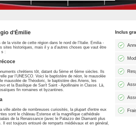
gio d'Émilie
Inclus gr
e la visite de cette région dans le nord de l’Italie. Emilia -
Annu
sites historiques, mais il y a d’autres choses que vaut être
 s :
Modi
précoce
Resp
numents chrétiens tôt, datant du 5ème et 6ème siècles. Ils
urelle par l’UNESCO. Voici le baptistère de néon, le mausolée
 le mausolée de Théodoric, le baptistère des Ariens, les
Assu
vo et la Basilique de San't Saint - Apollinaire in Classe. Là,
saïques fin romaines et byzantines.
Assu
ra
ville abrite de nombreuses curiosités, la plupart d'entre eux
Frai
tes sont le château Estense et la magnifique cathédrale
palais de la Renaissance (avec le Palazzo dei Diamanti plus
. Il est toujours entouré de remparts médiévaux et en général,