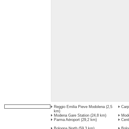
Reggio Emilia Pieve Modolena
(2,5
Carp
km)
Modena Gare Station
(24,8 km)
Mod
Parma Aéroport
(29,2 km)
Cen
Bologna North
(59,3 km)
Bolo