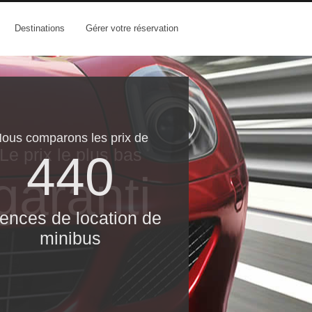
Destinations
Gérer votre réservation
ous comparons les prix de
Le prix le​ plus bas
440
garanti
ences de location de
minibus