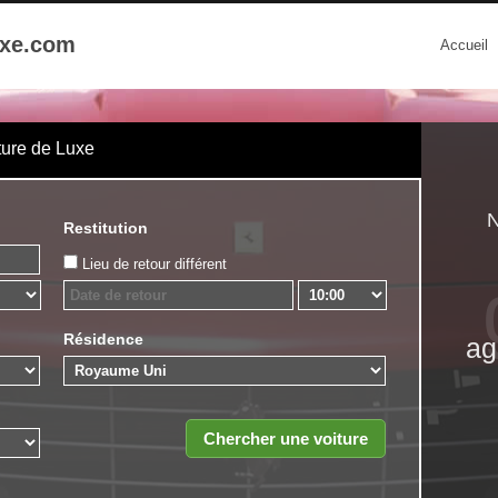
uxe.com
Accueil
ture de Luxe
N
Restitution
Lieu de retour différent
Résidence
ag