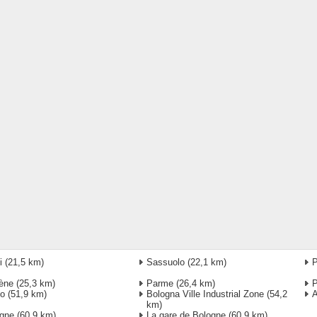
i
(21,5 km)
Sassuolo
(22,1 km)
P
ène
(25,3 km)
Parme
(26,4 km)
P
to
(51,9 km)
Bologna Ville Industrial Zone
(54,2
A
km)
gne
(60,9 km)
La gare de Bologne
(60,9 km)