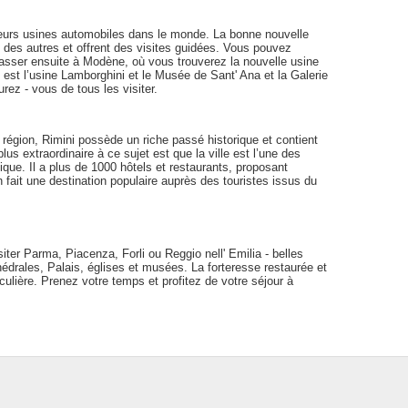
leurs usines automobiles dans le monde. La bonne nouvelle
 des autres et offrent des visites guidées. Vous pouvez
asser ensuite à Modène, où vous trouverez la nouvelle usine
est l’usine Lamborghini et le Musée de Sant' Ana et la Galerie
rez - vous de tous les visiter.
la région, Rimini possède un riche passé historique et contient
us extraordinaire à ce sujet est que la ville est l’une des
ique. Il a plus de 1000 hôtels et restaurants, proposant
en fait une destination populaire auprès des touristes issus du
iter Parma, Piacenza, Forli ou Reggio nell' Emilia - belles
hédrales, Palais, églises et musées. La forteresse restaurée et
ticulière. Prenez votre temps et profitez de votre séjour à