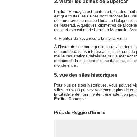
3. visiter les usines de Supercar
Emilia - Romagna est abrite certains des meil
est que toutes les usines sont proches les uns
démarrer avec le musée Ducati à Bologne et p
de Maserati. A quelques kilomètres de Modène 
usine et exposition de Ferrari à Maranello. Assu
4. Profitez de vacances à la mer à Rimini
À l’instar de n’importe quelle autre ville dans 
de nombreux sites intéressants, mais quoi de pl
meilleures stations balnéaires sur la mer Adriat
certains de la meilleure cuisine italienne, qui 
monde entier.
5. vue des sites historiques
Pour plus de sites historiques, vous pouvez vis
villes, où vous pouvez voir encore plus de cat
la Citadelle de Forli méritent une attention par
Émilie - Romagne.
Près de Reggio d'Émilie