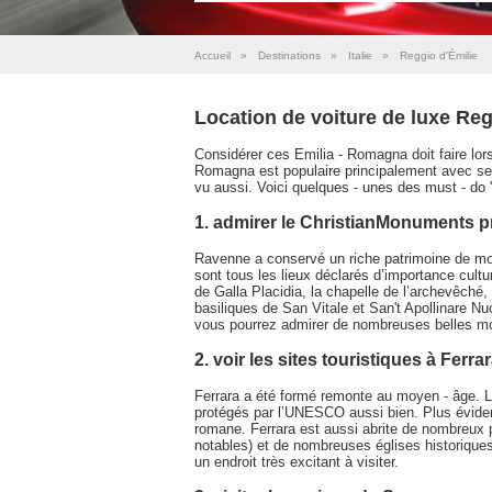
Accueil
»
Destinations
»
Italie
»
Reggio d'Émilie
Location de voiture de luxe Reg
Considérer ces Emilia - Romagna doit faire lors d
Romagna est populaire principalement avec ses 
vu aussi. Voici quelques - unes des must - do '
1. admirer le ChristianMonuments 
Ravenne a conservé un riche patrimoine de mo
sont tous les lieux déclarés d’importance cult
de Galla Placidia, la chapelle de l’archevêché,
basiliques de San Vitale et San't Apollinare Nuo
vous pourrez admirer de nombreuses belles mo
2. voir les sites touristiques à Ferra
Ferrara a été formé remonte au moyen - âge. La 
protégés par l’UNESCO aussi bien. Plus éviden
romane. Ferrara est aussi abrite de nombreux 
notables) et de nombreuses églises historiques
un endroit très excitant à visiter.