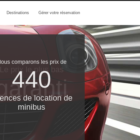
Destinations
Gérer votre réservation
ous comparons les prix de
Le prix le​ plus bas
440
garanti
ences de location de
minibus