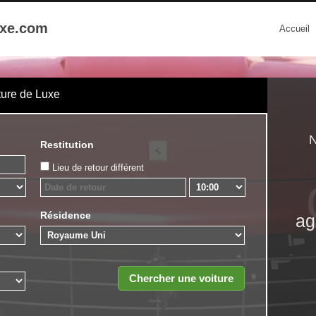
uxe.com
Accueil
ture de Luxe
N
Restitution
Lieu de retour différent
Résidence
ag