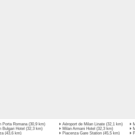
n Porta Romana
(30,9 km)
Aéroport de Milan Linate
(32,1 km)
M
n Bulgari Hotel
(32,3 km)
Milan Armani Hotel
(32,3 km)
M
za
(43,6 km)
Piacenza Gare Station
(45,5 km)
P