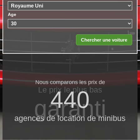
Age
Nous comparons les prix de
Le prix le​ plus bas
440
garanti
agences de location de minibus