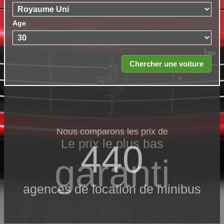
Age
Nous comparons les prix de
Le prix le​ plus bas
440
garanti
agences de location de minibus