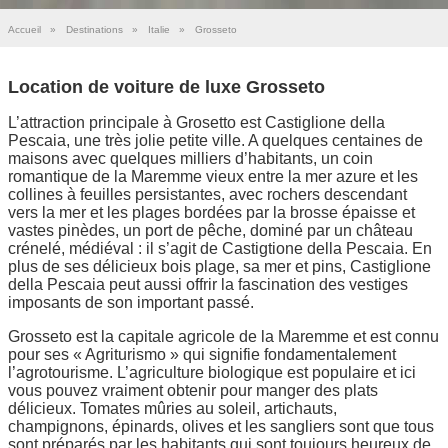
Accueil
»
Destinations
»
Italie
»
Grosseto
Location de voiture de luxe Grosseto
L’attraction principale à Grosetto est Castiglione della
Pescaia, une très jolie petite ville. A quelques centaines de
maisons avec quelques milliers d’habitants, un coin
romantique de la Maremme vieux entre la mer azure et les
collines à feuilles persistantes, avec rochers descendant
vers la mer et les plages bordées par la brosse épaisse et
vastes pinèdes, un port de pêche, dominé par un château
crénelé, médiéval : il s’agit de Castigtione della Pescaia. En
plus de ses délicieux bois plage, sa mer et pins, Castiglione
della Pescaia peut aussi offrir la fascination des vestiges
imposants de son important passé.
Grosseto est la capitale agricole de la Maremme et est connu
pour ses « Agriturismo » qui signifie fondamentalement
l’agrotourisme. L’agriculture biologique est populaire et ici
vous pouvez vraiment obtenir pour manger des plats
délicieux. Tomates mûries au soleil, artichauts,
champignons, épinards, olives et les sangliers sont que tous
sont préparés par les habitants qui sont toujours heureux de