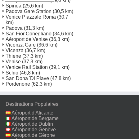
Aéroport de Trévise
(19,0 km)
Spinea
(25,6 km)
Padova Gare Station
(30,5 km)
Venice Piazzale Roma
(30,7
km)
Padova
(31,3 km)
San Fior Conegliano
(34,6 km)
Aéroport de Venise
(36,3 km)
Vicenza Gare
(36,6 km)
Vicenza
(36,7 km)
Thiene
(37,3 km)
Venise
(37,8 km)
Venice Rail Station
(39,1 km)
Schio
(46,8 km)
San Dona 'Di Piave
(47,8 km)
Pordenone
(62,3 km)
Destinations Populaires
Aéroport d'Alicante
Aéroport de Bergame
Aéroport de Dublin
Aéroport de Genève
Aéroport de Gérone