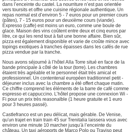
dans l’enceinte du castel. La nourriture n’est pas orientée
vers toursits et offre une cuisine régionale authentique. Un
repas normal est d’environ 5 - 7 euros pour un premier cours
(pâtes), 7 - 15 euros pour un deuxième cours (viande).
Expresso (caffe) est moins un euro, comme une boule de
glace. Maison des vins coûtent entre deux et cinq euros par
litre, ce qui les rend tout à fait une bonne affaire. Bien sûr,
pizza est également disponible et varie de croûte mince avec
topings exotiques à tranches épaisses dans les cafés de rue
pizza vendue par la tranche.
Nous avons séjourné à l’hôtel Alla Torre situé en face de la
bande principale à côté de la tour (torre). Les chambres
étaient très agréable et le personnel était très amical et
professionnel. Un contentenal européen traditionnel petit -
déjeuner inclus avec la chambre a été offert chaque matin.
Ce chiffre comprend les éléments de la barre de café comme
espresso et cappuccino. L’hôtel propose une connexion Wi -
Fi pour un prix très reasonalble (1 heure gratuite et 1 euro
pour 3 heures passé).
Castlefranco est un peu délicat, mais gérable. De Venise,
qu'un trajet en train train 45 sur Trenitalia laissera vous avec
environ une minute 10 marcher jusqu'à l’enceinte du
château. Un taxi aéroports de Marco Polo ou Traviso peut