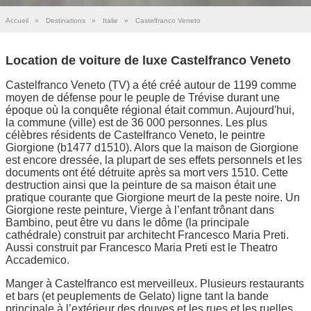
Accueil
»
Destinations
»
Italie
»
Castelfranco Veneto
Location de voiture de luxe Castelfranco Veneto
Castelfranco Veneto (TV) a été créé autour de 1199 comme
moyen de défense pour le peuple de Trévise durant une
époque où la conquête régional était commun. Aujourd'hui,
la commune (ville) est de 36 000 personnes. Les plus
célèbres résidents de Castelfranco Veneto, le peintre
Giorgione (b1477 d1510). Alors que la maison de Giorgione
est encore dressée, la plupart de ses effets personnels et les
documents ont été détruite après sa mort vers 1510. Cette
destruction ainsi que la peinture de sa maison était une
pratique courante que Giorgione meurt de la peste noire. Un
Giorgione reste peinture, Vierge à l’enfant trônant dans
Bambino, peut être vu dans le dôme (la principale
cathédrale) construit par architecht Francesco Maria Preti.
Aussi construit par Francesco Maria Preti est le Theatro
Accademico.
Manger à Castelfranco est merveilleux. Plusieurs restaurants
et bars (et peuplements de Gelato) ligne tant la bande
principale à l’extérieur des douves et les rues et les ruelles