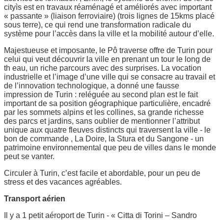
cityìs est en travaux réaménagé et améliorés avec important
« passante » (liaison ferroviaire) (trois lignes de 15kms placé
sous terre), ce qui rend une transformation radicale du
système pour l’accès dans la ville et la mobilité autour d’elle.
Majestueuse et imposante, le Pô traverse offre de Turin pour
celui qui veut découvrir la ville en prenant un tour le long de
th eau, un riche parcours avec des surprises. La vocation
industrielle et l’image d’une ville qui se consacre au travail et
de l’innovation technologique, a donné une fausse
impression de Turin : reléguée au second plan est le fait
important de sa position géographique particulière, encadré
par les sommets alpins et les collines, sa grande richesse
des parcs et jardins, sans oublier de mentionner l’attribut
unique aux quatre fleuves distincts qui traversent la ville - le
bon de commande , La Doire, la Stura et du Sangone - un
patrimoine environnemental que peu de villes dans le monde
peut se vanter.
Circuler à Turin, c’est facile et abordable, pour un peu de
stress et des vacances agréables.
Transport aérien
Il y a 1 petit aéroport de Turin - « Citta di Torini – Sandro