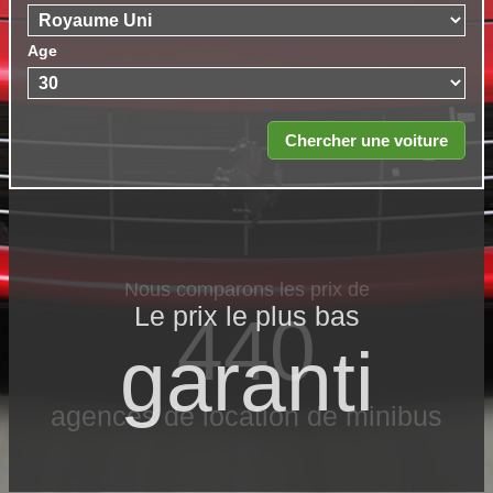
Age
Nous comparons les prix de
Le prix le​ plus bas
440
garanti
agences de location de minibus