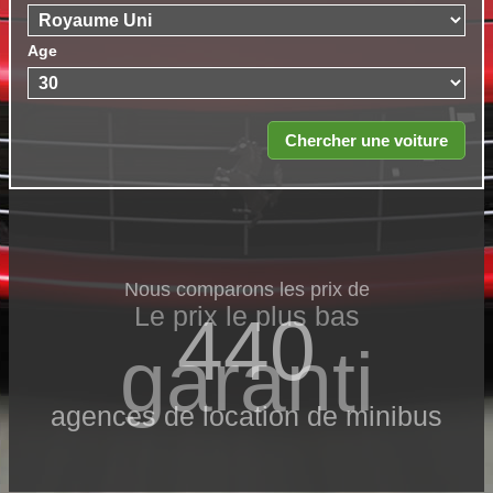
Age
Nous comparons les prix de
Le prix le​ plus bas
440
garanti
agences de location de minibus