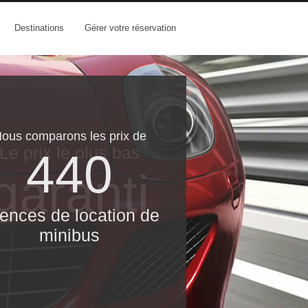
Destinations
Gérer votre réservation
ous comparons les prix de
Le prix le​ plus bas
440
garanti
ences de location de
minibus