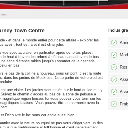
Centre
larney Town Centre
Inclus gr
nde - et dans le monde entier pour cette affaire - explorer les
Annu
vez ; tout est là et il est oh si jolie.
 vue spectaculaire, en particulier après de fortes pluies.
Modi
s le haut à travers les arbres à où l’eau cascade vers le bas
 une série d’étapes raides jusqu’au sommet de la cascade,
celui en bas.
Resp
rs le bas de la colline à nouveau, sous un pont, c’est la route
ez dans les jardins de Muckross. Cette partie de votre pied est
Assu
culaire.
une visite. Les jardins sont situés sur le bord du lac et il y
Assu
 Suivez le chemin d’accès au bas de la zone de pelouse à
e magnifique région boisée. Ici vous pouvez vous tenir sur les
 magnifiques falaises. Vous pouvez être en harmonie avec la
Frai
 part.
et Découvre le lac sous cet angle aussi bien.
nier avec la nature pourquoi ne pas vous diriger vers un des
 musique traditionnelle et folklorique et c’est généralement