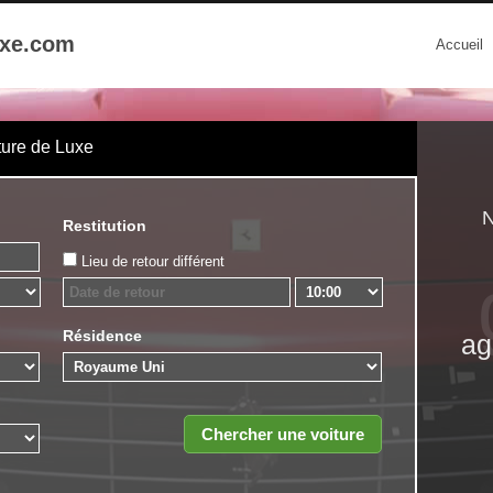
uxe.com
Accueil
ture de Luxe
N
Restitution
Lieu de retour différent
Résidence
ag