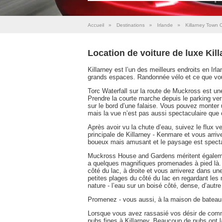
Accueil
»
Destinations
»
Irlande
»
Killarney Town 
Location de voiture de luxe Kil
Killarney est l’un des meilleurs endroits en Irla
grands espaces. Randonnée vélo et ce que vous a
Torc Waterfall sur la route de Muckross est une
Prendre la courte marche depuis le parking ver
sur le bord d’une falaise. Vous pouvez monter
mais la vue n’est pas aussi spectaculaire que 
Après avoir vu la chute d’eau, suivez le flux ve
principale de Killarney - Kenmare et vous arriv
boueux mais amusant et le paysage est specta
Muckross House and Gardens méritent également 
a quelques magnifiques promenades à pied là.
côté du lac, à droite et vous arriverez dans un
petites plages du côté du lac en regardant les
nature - l’eau sur un boisé côté, dense, d’autre
Promenez - vous aussi, à la maison de bateau 
Lorsque vous avez rassasié vos désir de commu
pubs fines à Killarney. Beaucoup de pubs ont la