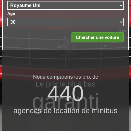
Age
Nous comparons les prix de
Le prix le​ plus bas
440
garanti
agences de location de minibus