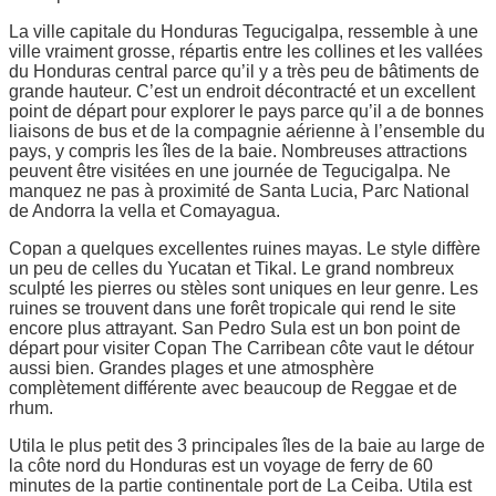
La ville capitale du Honduras Tegucigalpa, ressemble à une
ville vraiment grosse, répartis entre les collines et les vallées
du Honduras central parce qu’il y a très peu de bâtiments de
grande hauteur. C’est un endroit décontracté et un excellent
point de départ pour explorer le pays parce qu’il a de bonnes
liaisons de bus et de la compagnie aérienne à l’ensemble du
pays, y compris les îles de la baie. Nombreuses attractions
peuvent être visitées en une journée de Tegucigalpa. Ne
manquez ne pas à proximité de Santa Lucia, Parc National
de Andorra la vella et Comayagua.
Copan a quelques excellentes ruines mayas. Le style diffère
un peu de celles du Yucatan et Tikal. Le grand nombreux
sculpté les pierres ou stèles sont uniques en leur genre. Les
ruines se trouvent dans une forêt tropicale qui rend le site
encore plus attrayant. San Pedro Sula est un bon point de
départ pour visiter Copan The Carribean côte vaut le détour
aussi bien. Grandes plages et une atmosphère
complètement différente avec beaucoup de Reggae et de
rhum.
Utila le plus petit des 3 principales îles de la baie au large de
la côte nord du Honduras est un voyage de ferry de 60
minutes de la partie continentale port de La Ceiba. Utila est