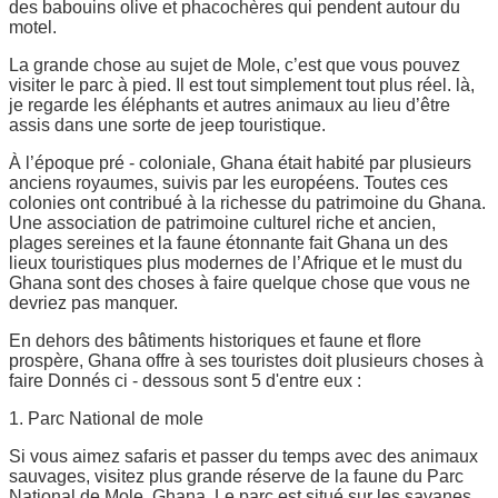
des babouins olive et phacochères qui pendent autour du
motel.
La grande chose au sujet de Mole, c’est que vous pouvez
visiter le parc à pied. Il est tout simplement tout plus réel. là,
je regarde les éléphants et autres animaux au lieu d’être
assis dans une sorte de jeep touristique.
À l’époque pré - coloniale, Ghana était habité par plusieurs
anciens royaumes, suivis par les européens. Toutes ces
colonies ont contribué à la richesse du patrimoine du Ghana.
Une association de patrimoine culturel riche et ancien,
plages sereines et la faune étonnante fait Ghana un des
lieux touristiques plus modernes de l’Afrique et le must du
Ghana sont des choses à faire quelque chose que vous ne
devriez pas manquer.
En dehors des bâtiments historiques et faune et flore
prospère, Ghana offre à ses touristes doit plusieurs choses à
faire Donnés ci - dessous sont 5 d'entre eux :
1. Parc National de mole
Si vous aimez safaris et passer du temps avec des animaux
sauvages, visitez plus grande réserve de la faune du Parc
National de Mole, Ghana. Le parc est situé sur les savanes