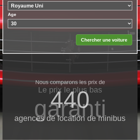
Age
Nous comparons les prix de
Le prix le​ plus bas
440
garanti
agences de location de minibus