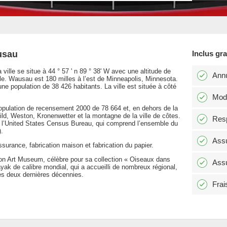
usau
Inclus gr
ille se situe à 44 ° 57 ' n 89 ° 38' W avec une altitude de
Annu
lle. Wausau est 180 milles à l’est de Minneapolis, Minnesota.
e population de 38 426 habitants. La ville est située à côté
Modi
opulation de recensement 2000 de 78 664 et, en dehors de la
ld, Weston, Kronenwetter et la montagne de la ville de côtes.
Resp
 l’United States Census Bureau, qui comprend l’ensemble du
.
Assu
surance, fabrication maison et fabrication du papier.
 Art Museum, célèbre pour sa collection « Oiseaux dans
Assu
yak de calibre mondial, qui a accueilli de nombreux régional,
es deux dernières décennies.
Frai