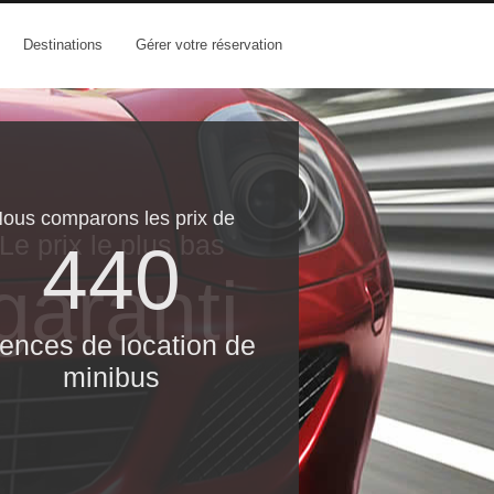
Destinations
Gérer votre réservation
ous comparons les prix de
Le prix le​ plus bas
440
garanti
ences de location de
minibus