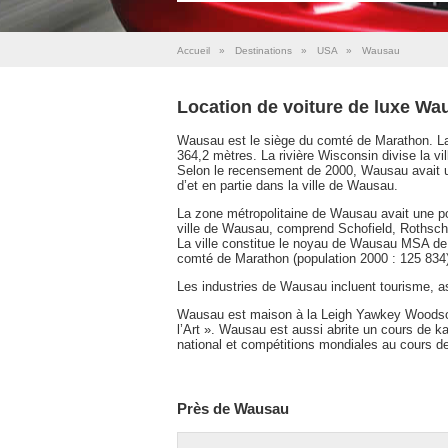
Accueil
»
Destinations
»
USA
»
Wausau
Location de voiture de luxe Wa
Wausau est le siège du comté de Marathon. La v
364,2 mètres. La rivière Wisconsin divise la vi
Selon le recensement de 2000, Wausau avait un
d’et en partie dans la ville de Wausau.
La zone métropolitaine de Wausau avait une p
ville de Wausau, comprend Schofield, Rothschi
La ville constitue le noyau de Wausau MSA de
comté de Marathon (population 2000 : 125 834)
Les industries de Wausau incluent tourisme, as
Wausau est maison à la Leigh Yawkey Woodson
l’Art ». Wausau est aussi abrite un cours de ka
national et compétitions mondiales au cours d
Près de Wausau