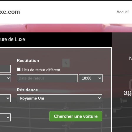
uxe.com
Accueil
ture de Luxe
N
Restitution
Lieu de retour différent
Résidence
ag