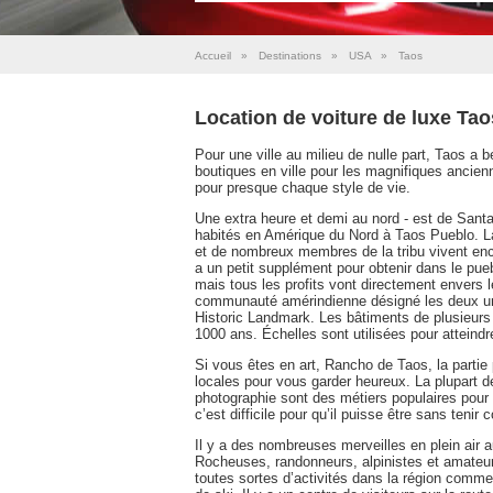
Accueil
»
Destinations
»
USA
»
Taos
Location de voiture de luxe Tao
Pour une ville au milieu de nulle part, Taos a 
boutiques en ville pour les magnifiques ancien
pour presque chaque style de vie.
Une extra heure et demi au nord - est de Santa
habités en Amérique du Nord à Taos Pueblo. La 
et de nombreux membres de la tribu vivent enco
a un petit supplément pour obtenir dans le pueb
mais tous les profits vont directement envers 
communauté amérindienne désigné les deux un
Historic Landmark. Les bâtiments de plusieurs
1000 ans. Échelles sont utilisées pour atteindre
Si vous êtes en art, Rancho de Taos, la partie 
locales pour vous garder heureux. La plupart des
photographie sont des métiers populaires pour l
c’est difficile pour qu’il puisse être sans tenir 
Il y a des nombreuses merveilles en plein air 
Rocheuses, randonneurs, alpinistes et amateurs
toutes sortes d’activités dans la région comme