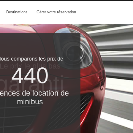
Destinations
Gérer votre réservation
ous comparons les prix de
Le prix le​ plus bas
440
garanti
ences de location de
minibus