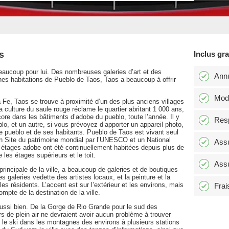
s
Inclus gr
beaucoup pour lui. Des nombreuses galeries d’art et des
Annu
nes habitations de Pueblo de Taos, Taos a beaucoup à offrir
Modi
 Fe, Taos se trouve à proximité d’un des plus anciens villages
culture du saule rouge réclame le quartier abritant 1 000 ans,
re dans les bâtiments d’adobe du pueblo, toute l’année. Il y
Resp
lo, et un autre, si vous prévoyez d’apporter un appareil photo,
le pueblo et de ses habitants. Pueblo de Taos est vivant seul
 Site du patrimoine mondial par l’UNESCO et un National
Assu
 étages adobe ont été continuellement habitées depuis plus de
 les étages supérieurs et le toit.
Assu
principale de la ville, a beaucoup de galeries et de boutiques
 galeries vedette des artistes locaux, et la peinture et la
es résidents. L’accent est sur l’extérieur et les environs, mais
Frai
compte de la destination de la ville.
aussi bien. De la Gorge de Rio Grande pour le sud des
 de plein air ne devraient avoir aucun problème à trouver
 le ski dans les montagnes des environs à plusieurs stations