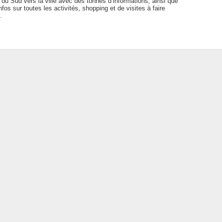
te du Sud vers la ville avec des tonnes d’informations, ainsi que
infos sur toutes les activités, shopping et de visites à faire
.