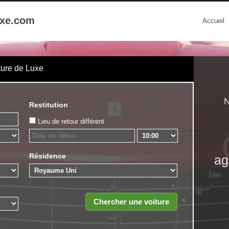
uxe.com
Accueil
ture de Luxe
N
Restitution
Lieu de retour différent
Résidence
ag