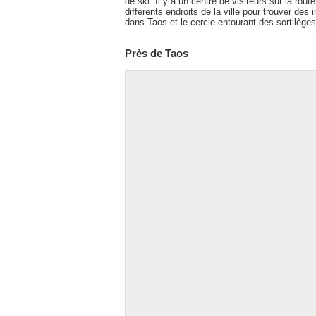
de ski. Il y a un centre de visiteurs sur la rou
différents endroits de la ville pour trouver des 
dans Taos et le cercle entourant des sortilèges
Près de Taos