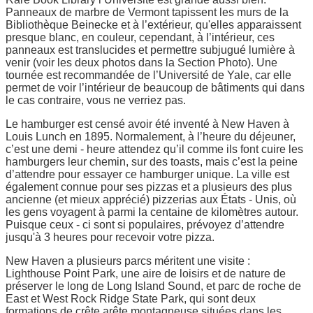
Panneaux de marbre de Vermont tapissent les murs de la
Bibliothèque Beinecke et à l’extérieur, qu'elles apparaissent
presque blanc, en couleur, cependant, à l’intérieur, ces
panneaux est translucides et permettre subjugué lumière à
venir (voir les deux photos dans la Section Photo). Une
tournée est recommandée de l’Université de Yale, car elle
permet de voir l’intérieur de beaucoup de bâtiments qui dans
le cas contraire, vous ne verriez pas.
Le hamburger est censé avoir été inventé à New Haven à
Louis Lunch en 1895. Normalement, à l’heure du déjeuner,
c’est une demi - heure attendez qu’il comme ils font cuire les
hamburgers leur chemin, sur des toasts, mais c’est la peine
d’attendre pour essayer ce hamburger unique. La ville est
également connue pour ses pizzas et a plusieurs des plus
ancienne (et mieux apprécié) pizzerias aux États - Unis, où
les gens voyagent à parmi la centaine de kilomètres autour.
Puisque ceux - ci sont si populaires, prévoyez d’attendre
jusqu'à 3 heures pour recevoir votre pizza.
New Haven a plusieurs parcs méritent une visite :
Lighthouse Point Park, une aire de loisirs et de nature de
préserver le long de Long Island Sound, et parc de roche de
East et West Rock Ridge State Park, qui sont deux
formations de crête arête montagneuse situées dans les