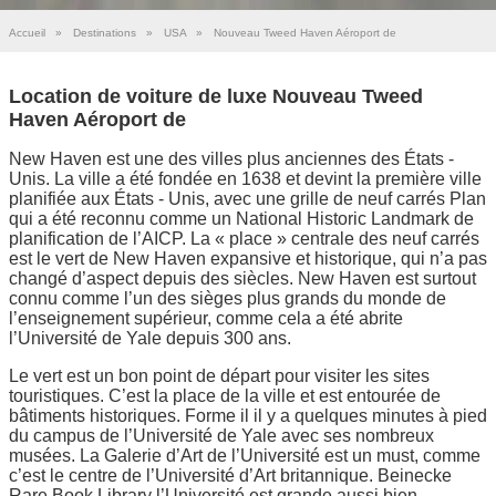
Accueil
»
Destinations
»
USA
»
Nouveau Tweed Haven Aéroport de
Location de voiture de luxe Nouveau Tweed
Haven Aéroport de
New Haven est une des villes plus anciennes des États -
Unis. La ville a été fondée en 1638 et devint la première ville
planifiée aux États - Unis, avec une grille de neuf carrés Plan
qui a été reconnu comme un National Historic Landmark de
planification de l’AICP. La « place » centrale des neuf carrés
est le vert de New Haven expansive et historique, qui n’a pas
changé d’aspect depuis des siècles. New Haven est surtout
connu comme l’un des sièges plus grands du monde de
l’enseignement supérieur, comme cela a été abrite
l’Université de Yale depuis 300 ans.
Le vert est un bon point de départ pour visiter les sites
touristiques. C’est la place de la ville et est entourée de
bâtiments historiques. Forme il il y a quelques minutes à pied
du campus de l’Université de Yale avec ses nombreux
musées. La Galerie d’Art de l’Université est un must, comme
c’est le centre de l’Université d’Art britannique. Beinecke
Rare Book Library l’Université est grande aussi bien.