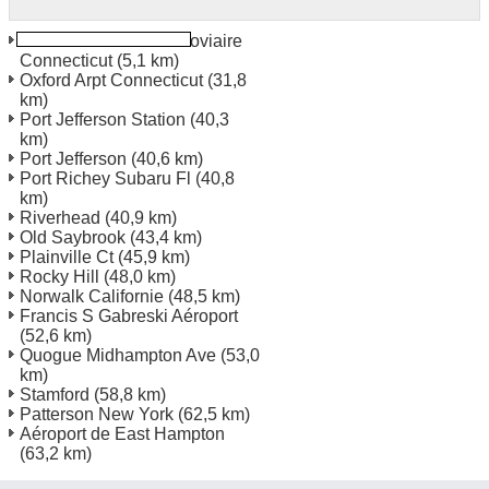
New Haven Gare Ferroviaire
Connecticut
(5,1 km)
Oxford Arpt Connecticut
(31,8
km)
Port Jefferson Station
(40,3
km)
Port Jefferson
(40,6 km)
Port Richey Subaru Fl
(40,8
km)
Riverhead
(40,9 km)
Old Saybrook
(43,4 km)
Plainville Ct
(45,9 km)
Rocky Hill
(48,0 km)
Norwalk Californie
(48,5 km)
Francis S Gabreski Aéroport
(52,6 km)
Quogue Midhampton Ave
(53,0
km)
Stamford
(58,8 km)
Patterson New York
(62,5 km)
Aéroport de East Hampton
(63,2 km)