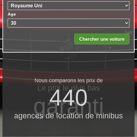
Age
Nous comparons les prix de
Le prix le​ plus bas
440
garanti
agences de location de minibus