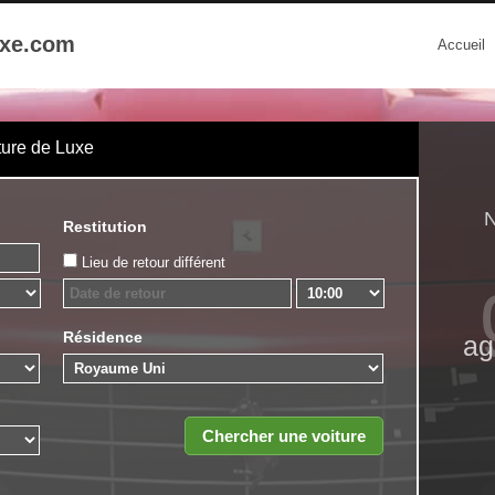
uxe.com
Accueil
ture de Luxe
N
Restitution
Lieu de retour différent
Résidence
ag