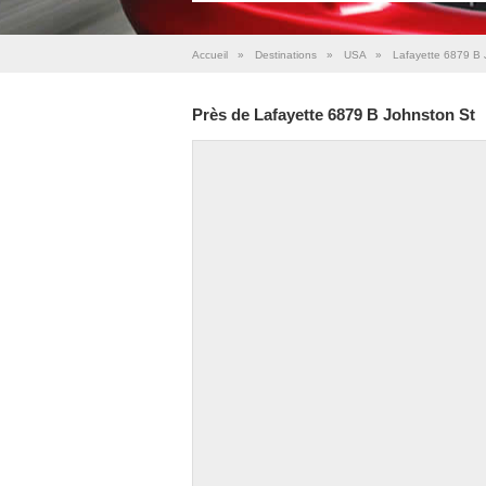
Accueil
»
Destinations
»
USA
»
Lafayette 6879 B 
Près de Lafayette 6879 B Johnston St