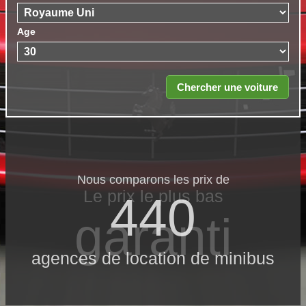
Age
Nous comparons les prix de
Le prix le​ plus bas
440
garanti
agences de location de minibus