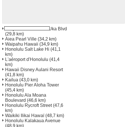
Waipahu 94 1299 Ka Uka Blvd
(29,8 km)
Aiea Pearl Ville
(34,2 km)
Waipahu Hawaii
(34,9 km)
Honolulu Salt Lake Hi
(41,1
km)
L'aéroport d'Honolulu
(41,4
km)
Hawaii Disney Aulani Resort
(41,8 km)
Kailua
(43,0 km)
Honolulu Pier Aloha Tower
(45,4 km)
Honolulu Ala Moana
Boulevard
(46,6 km)
Honolulu Rycroft Street
(47,6
km)
Waikiki Ilikai Hawaï
(48,7 km)
Honolulu Kalakaua Avenue
(48,9 km)