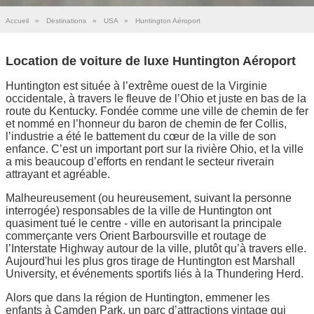
Accueil
»
Destinations
»
USA
»
Huntington Aéroport
Location de voiture de luxe Huntington Aéroport
Huntington est située à l’extrême ouest de la Virginie
occidentale, à travers le fleuve de l’Ohio et juste en bas de la
route du Kentucky. Fondée comme une ville de chemin de fer
et nommé en l’honneur du baron de chemin de fer Collis,
l’industrie a été le battement du cœur de la ville de son
enfance. C’est un important port sur la rivière Ohio, et la ville
a mis beaucoup d’efforts en rendant le secteur riverain
attrayant et agréable.
Malheureusement (ou heureusement, suivant la personne
interrogée) responsables de la ville de Huntington ont
quasiment tué le centre - ville en autorisant la principale
commerçante vers Orient Barboursville et routage de
l’Interstate Highway autour de la ville, plutôt qu’à travers elle.
Aujourd'hui les plus gros tirage de Huntington est Marshall
University, et événements sportifs liés à la Thundering Herd.
Alors que dans la région de Huntington, emmener les
enfants à Camden Park, un parc d’attractions vintage qui