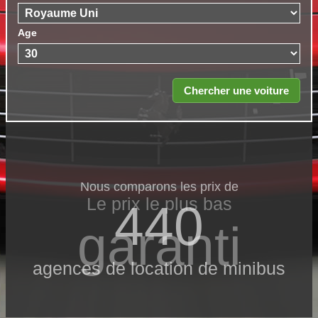
Age
Nous comparons les prix de
Le prix le​ plus bas
440
garanti
agences de location de minibus