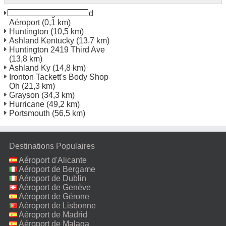
Milton J Ferguson Field
Aéroport
(0,1 km)
Huntington
(10,5 km)
Ashland Kentucky
(13,7 km)
Huntington 2419 Third Ave
(13,8 km)
Ashland Ky
(14,8 km)
Ironton Tackett's Body Shop
Oh
(21,3 km)
Grayson
(34,3 km)
Hurricane
(49,2 km)
Portsmouth
(56,5 km)
Destinations Populaires
Aéroport d'Alicante
Aéroport de Bergame
Aéroport de Dublin
Aéroport de Genève
Aéroport de Gérone
Aéroport de Lisbonne
Aéroport de Madrid
Aéroport de Malaga