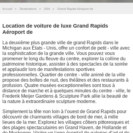
Accueil
»
Destinations
»
USA
»
Grand Rapids Aéroport de
Location de voiture de luxe Grand Rapids
Aéroport de
La deuxième plus grande ville de grand Rapids dans le
Michigan aux États - Unis, offre un confort de petit - ville avec
la sophistication de la grande ville. Vous pouvez vous
promener le long du fleuve du centre, explorer la colline du
patrimoine historique, assister à des spectacles de la soirée
et applaudir lors de manifestations sportives
professionnelles. Quartier de centre - ville animé de la ville
propose des boîtes de nuit, des théâtres et des restaurants à
profusion. Quatre musées exceptionnelles sont tous à
distance de marche et à quelques minutes du centre - ville, le
Frederik Meijer Gardens & Sculpture Park allie la beauté de
la nature à extraordinaire sculpture moderne.
Simplement la tête non loin à l’ouest de Grand Rapids pour
découvrir de charmants villages de bord de mer, à mille
lieues de la mer. Explorez les villages côtiers pittoresques et
des plages spectaculaires en Grand Haven, de Hollande et
de Muskegon. Visiter un large éventail de galeries d’art et de