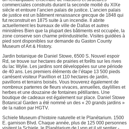
commerciales construits durant la seconde moitié du XIXe
siècle et entoure l’ancien palais de justice. L’ancien palais
de justice est un bâtiment renaissance grecque de 1848 qui
fut reconstruit en 1875 suite à un incendie. Il abrite
actuellement les bureaux de ville de Dallas et autres
ministères Bien que la plupart des bâtiments est occupée, la
zone conserve son charme préindustrielle. Visites guidées à
pied sont disponibles sur demande du Gaston County
Museum of Art & History.
Jardin botanique de Daniel Stowe, 6500 S. Nouvel espoir
Rd, se trouve sur hectares de prairies et forêts sur les rives
du lac Wylie. Les jardins sont développées sur une période
de 40 ans. Les premiers éléments de l’étape 13 500 pieds
carrésent visiteur Pavillion et 110 hectares de jardin,
pavillons et terrains boisés. Vous trouverez également de
nombreux parterres de fleurs vivaces, annuelles, daylillies et
herbes et une douzaine de fontaines pétillantes. Une
boutique de cadeaux est également sur place. Daniel Stowe
Botanical Garden a été nommé un des « 20 grands jardins »
de la nation par HGTV.
Schiele Museum d’histoire naturelle et le Planétarium. 1500
E. garnison Blvd. Chaque année, plus de 125 000 personnes
visitent la Schiele, le Planétarium de Lynn et il vit sentier -