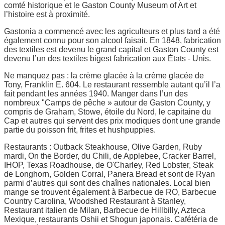
comté historique et le Gaston County Museum of Art et
l’histoire est à proximité.
Gastonia a commencé avec les agriculteurs et plus tard a été
également connu pour son alcool faisait. En 1848, fabrication
des textiles est devenu le grand capital et Gaston County est
devenu l’un des textiles bigest fabrication aux États - Unis.
Ne manquez pas : la crème glacée à la crème glacée de
Tony, Franklin E. 604. Le restaurant ressemble autant qu’il l’a
fait pendant les années 1940. Manger dans l’un des
nombreux "Camps de pêche » autour de Gaston County, y
compris de Graham, Stowe, étoile du Nord, le capitaine du
Cap et autres qui servent des prix modiques dont une grande
partie du poisson frit, frites et hushpuppies.
Restaurants : Outback Steakhouse, Olive Garden, Ruby
mardi, On the Border, du Chili, de Applebee, Cracker Barrel,
IHOP, Texas Roadhouse, de O'Charley, Red Lobster, Steak
de Longhorn, Golden Corral, Panera Bread et sont de Ryan
parmi d’autres qui sont des chaînes nationales. Local bien
mange se trouvent également à Barbecue de RO, Barbecue
Country Carolina, Woodshed Restaurant à Stanley,
Restaurant italien de Milan, Barbecue de Hillbilly, Azteca
Mexique, restaurants Oshii et Shogun japonais. Cafétéria de