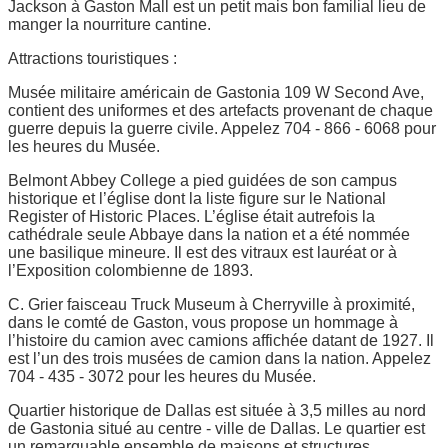
Jackson à Gaston Mall est un petit mais bon familial lieu de
manger la nourriture cantine.
Attractions touristiques :
Musée militaire américain de Gastonia 109 W Second Ave,
contient des uniformes et des artefacts provenant de chaque
guerre depuis la guerre civile. Appelez 704 - 866 - 6068 pour
les heures du Musée.
Belmont Abbey College a pied guidées de son campus
historique et l’église dont la liste figure sur le National
Register of Historic Places. L’église était autrefois la
cathédrale seule Abbaye dans la nation et a été nommée
une basilique mineure. Il est des vitraux est lauréat or à
l’Exposition colombienne de 1893.
C. Grier faisceau Truck Museum à Cherryville à proximité,
dans le comté de Gaston, vous propose un hommage à
l’histoire du camion avec camions affichée datant de 1927. Il
est l’un des trois musées de camion dans la nation. Appelez
704 - 435 - 3072 pour les heures du Musée.
Quartier historique de Dallas est située à 3,5 milles au nord
de Gastonia situé au centre - ville de Dallas. Le quartier est
un remarquable ensemble de maisons et structures