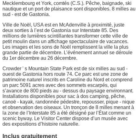
Mecklembourg et York, comtés (C.S.). Pêche, baignade, ski
nautique et un port de plaisance sont disponibles. 8 milles au
sud - est de Gastonia.
Ville de Noël, USA est en McAdenville à proximité, juste
deux sorties à l’est de Gastonia sur Interstate 85. Des
millions de lumières scintillantes transformer cette ville de
petit moulin dans un affichage spectaculaire de vacances.
Les images et les sons de Noël remplissent la ville la plus
grande partie de décembre. L’événement annuel se déroule
du 1er décembre au 26 décembre.
Crowder ' s Mountain State Park est de six milles au sud -
ouest de Gastonia hors route 74. Ce parc est une zone de
patrimoine naturel inscrits en Caroline du Nord et comprend
un parc 5091 acres avec des sommets escarpés, qui
s’avance de 800 pieds au - dessus du paysage environnant.
Installations disponibles pour sac à dos camping, pêche,
canoë - kayak, randonnée pédestre, repousser, pique - nique
et observation des oiseaux. Un tronçon de 8 milles menant à
la zone de l’Interstate 85 a été désigné par l’État comme un
scenic byway. Le Visitor Center dispose d’un musée avec
des expositions d’histoire naturelle.
Inclus gratuitement