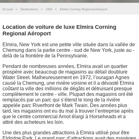
Accueil
»
Destinations
»
USA
»
Elmira Corning Regional Aéroport
Location de voiture de luxe Elmira Corning
Regional Aéroport
Elmira, New York est une petite ville située dans la vallée de
Chemung dans la partie centre - sud de New York, juste au -
delà de la frontière de la Pennsylvanie.
Pendant de nombreuses années, Elmira avait un quartier
prospère avec beaucoup de magasins au détail doublure
Water Street. Malheureusement en 1972, l’ouragan Agnes
causé la Chemung, une rivière voisine et il a dévasté Elmira
coûtant la ville des millions de dégâts et détruisant presque
complètement le centre - ville. Plupart des magasins ont été
remplacés par un parc qui s’étend le long de la rivière
appelée parc Riverfront de Mark Twain. Des années plus
tard, les magasins ont eu du mal à trouver l’entreprise après
que le centre commercial Arnot élargi à Horseheads et a
attiré des acheteurs les loin.
Une des plus grandes attractions à Elmira utilisé pour être
Eldridge Park. Le grand parc d’attractions avait des manèges