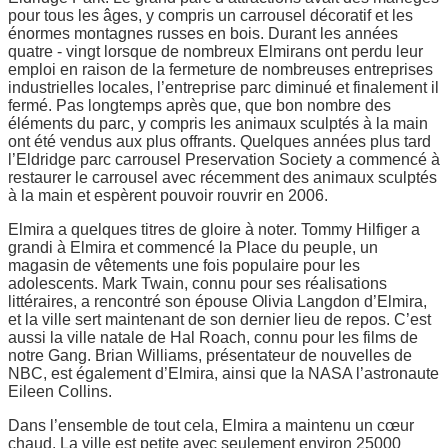
pour tous les âges, y compris un carrousel décoratif et les
énormes montagnes russes en bois. Durant les années
quatre - vingt lorsque de nombreux Elmirans ont perdu leur
emploi en raison de la fermeture de nombreuses entreprises
industrielles locales, l’entreprise parc diminué et finalement il
fermé. Pas longtemps après que, que bon nombre des
éléments du parc, y compris les animaux sculptés à la main
ont été vendus aux plus offrants. Quelques années plus tard
l’Eldridge parc carrousel Preservation Society a commencé à
restaurer le carrousel avec récemment des animaux sculptés
à la main et espèrent pouvoir rouvrir en 2006.
Elmira a quelques titres de gloire à noter. Tommy Hilfiger a
grandi à Elmira et commencé la Place du peuple, un
magasin de vêtements une fois populaire pour les
adolescents. Mark Twain, connu pour ses réalisations
littéraires, a rencontré son épouse Olivia Langdon d’Elmira,
et la ville sert maintenant de son dernier lieu de repos. C’est
aussi la ville natale de Hal Roach, connu pour les films de
notre Gang. Brian Williams, présentateur de nouvelles de
NBC, est également d’Elmira, ainsi que la NASA l’astronaute
Eileen Collins.
Dans l’ensemble de tout cela, Elmira a maintenu un cœur
chaud. La ville est petite avec seulement environ 25000