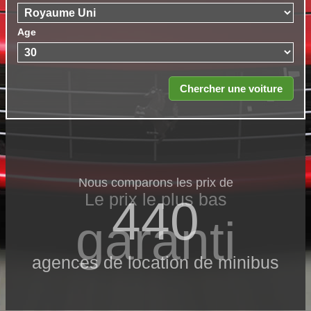
Age
Nous comparons les prix de
Le prix le​ plus bas
440
garanti
agences de location de minibus