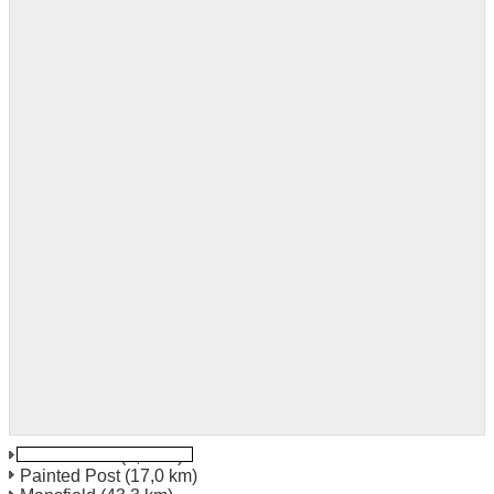
Horseheads
(5,2 km)
Painted Post
(17,0 km)