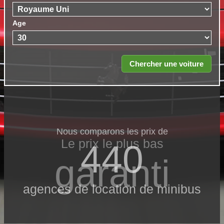
Age
Nous comparons les prix de
Le prix le​ plus bas
440
garanti
agences de location de minibus