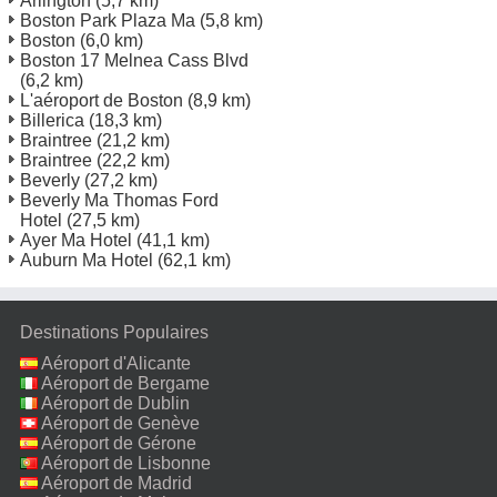
Arlington
(5,7 km)
Boston Park Plaza Ma
(5,8 km)
Boston
(6,0 km)
Boston 17 Melnea Cass Blvd
(6,2 km)
L'aéroport de Boston
(8,9 km)
Billerica
(18,3 km)
Braintree
(21,2 km)
Braintree
(22,2 km)
Beverly
(27,2 km)
Beverly Ma Thomas Ford
Hotel
(27,5 km)
Ayer Ma Hotel
(41,1 km)
Auburn Ma Hotel
(62,1 km)
Destinations Populaires
Aéroport d'Alicante
Aéroport de Bergame
Aéroport de Dublin
Aéroport de Genève
Aéroport de Gérone
Aéroport de Lisbonne
Aéroport de Madrid