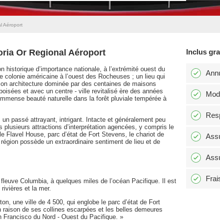
l Aéroport
oria Or Regional Aéroport
Inclus gr
on historique d’importance nationale, à l’extrémité ouest du
Annu
ne colonie américaine à l’ouest des Rocheuses ; un lieu qui
son architecture dominée par des centaines de maisons
boisées et avec un centre - ville revitalisé ère des années
Modi
mmense beauté naturelle dans la forêt pluviale tempérée à
Resp
 un passé attrayant, intrigant. Intacte et généralement peu
 plusieurs attractions d’interprétation agencées, y compris le
e Flavel House, parc d’état de Fort Stevens, le chariot de
Assu
a région possède un extraordinaire sentiment de lieu et de
Assu
Frai
e fleuve Columbia, à quelques miles de l’océan Pacifique. Il est
rivières et la mer.
n, une ville de 4 500, qui englobe le parc d’état de Fort
 raison de ses collines escarpées et les belles demeures
an Francisco du Nord - Ouest du Pacifique. »