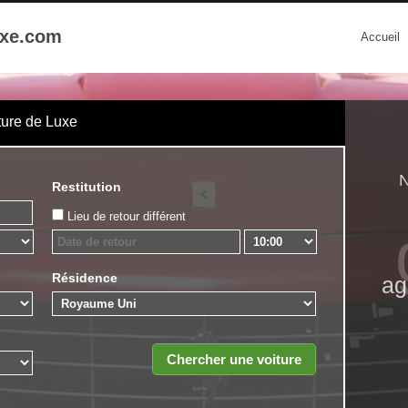
uxe.com
Accueil
ture de Luxe
N
Restitution
Lieu de retour différent
Résidence
ag