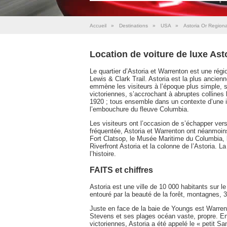
Accueil
»
Destinations
»
USA
»
Astoria Or Regiona
Location de voiture de luxe Ast
Le quartier d’Astoria et Warrenton est une régi
Lewis & Clark Trail. Astoria est la plus ancien
emmène les visiteurs à l’époque plus simple, 
victoriennes, s’accrochant à abruptes collines 
1920 ; tous ensemble dans un contexte d’une i
l’embouchure du fleuve Columbia.
Les visiteurs ont l’occasion de s’échapper vers
fréquentée, Astoria et Warrenton ont néanmoins
Fort Clatsop, le Musée Maritime du Columbia, l
Riverfront Astoria et la colonne de l’Astoria. L
l’histoire.
FAITS et chiffres
Astoria est une ville de 10 000 habitants sur l
entouré par la beauté de la forêt, montagnes, 3 
Juste en face de la baie de Youngs est Warrento
Stevens et ses plages océan vaste, propre. En
victoriennes, Astoria a été appelé le « petit S