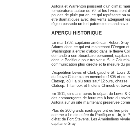
Astoria et Warrenton jouissent d’un climat mari
températures autour de 70, et les hivers sont 
pouces de pluie par an, ce qui représente sa ve
être dramatiques avec des vents atteignant les 
région possède un fort patrimoine scandinave.
APERÇU HISTORIQUE
En mai 1792, capitaine américain Robert Gray
Adams dans ce qui est maintenant l’Oregon et
Washington à entrer d’abord dans le fleuve Co
demandé à son Secrétaire personnel, capitaine
dans le Pacifique pour trouver « .Si le Columbi
communication plus directe et la mesure du po
L’expédition Lewis et Clark gauche St. Louis 31
du fleuve Columbia en novembre 1805 et est res
Clatsop, où il a plu tous sauf 12jours, chass
Clatsop, Tillamook et Indiens Chinook et travai
En 1811, cinq ans après le départ de Lewis & 
des commerçants de fourrures à bord du navire T
Astoria sur un site maintenant préservée comm
Plus de 200 grands naufrages ont eu lieu près
comme « Le cimetière du Pacifique ». Un, le Pe
d’état de Fort Stevens. Les Amérindiens vivaie
capitaine Gray.