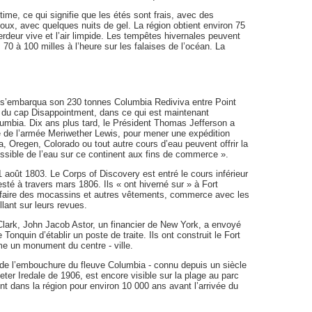
time, ce qui signifie que les étés sont frais, avec des
doux, avec quelques nuits de gel. La région obtient environ 75
rdeur vive et l’air limpide. Les tempêtes hivernales peuvent
70 à 100 milles à l’heure sur les falaises de l’océan. La
 s’embarqua son 230 tonnes Columbia Rediviva entre Point
 du cap Disappointment, dans ce qui est maintenant
lumbia. Dix ans plus tard, le Président Thomas Jefferson a
 de l’armée Meriwether Lewis, pour mener une expédition
a, Oregen, Colorado ou tout autre cours d’eau peuvent offrir la
ssible de l’eau sur ce continent aux fins de commerce ».
 août 1803. Le Corps of Discovery est entré le cours inférieur
té à travers mars 1806. Ils « ont hiverné sur » à Fort
e, faire des mocassins et autres vêtements, commerce avec les
llant sur leurs revues.
Clark, John Jacob Astor, un financier de New York, a envoyé
onquin d’établir un poste de traite. Ils ont construit le Fort
e un monument du centre - ville.
 de l’embouchure du fleuve Columbia - connu depuis un siècle
ter Iredale de 1906, est encore visible sur la plage au parc
nt dans la région pour environ 10 000 ans avant l’arrivée du