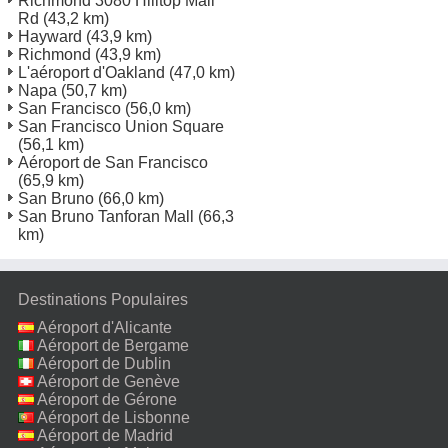
Richmond 3080 Hilltop Mall
Rd
(43,2 km)
Hayward
(43,9 km)
Richmond
(43,9 km)
L'aéroport d'Oakland
(47,0 km)
Napa
(50,7 km)
San Francisco
(56,0 km)
San Francisco Union Square
(56,1 km)
Aéroport de San Francisco
(65,9 km)
San Bruno
(66,0 km)
San Bruno Tanforan Mall
(66,3
km)
Destinations Populaires
Aéroport d'Alicante
Aéroport de Bergame
Aéroport de Dublin
Aéroport de Genève
Aéroport de Gérone
Aéroport de Lisbonne
Aéroport de Madrid