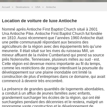
Accueil
»
Destinations
»
USA
»
Antioche
Location de voiture de luxe Antioche
Nommé après Antioche First Baptist Church situé à 2601
Una Antioche Pike. Antioche First Baptist Church fut fondée
en 1810. Aussi récemment que l’années 1960 Antioche était
une petite communauté répondant aux besoins des
agriculteurs de la région avec des équipements tels qu’une
meunerie. Il était situé sur les rives du ruisseau Mill, un
mineur affluent de la rivière Cumberland qui prend sa source
près Nolensville, Tennessee, plusieurs milles au sud - est.
Cette région est devenue moins importante au fil du temps,
comme les restrictions de zonage interdisant la poursuite du
développement sur une plaine inondable ont limité la
construction de plus d’entreprises dans ce domaine, qui avait
commencé à devenir très encombré.
La présence de grandes quantités de logements abordables,
a conduit à un afflux de jeunes familles avec enfants,
grandement surcharger les écoles de la région, qui ont été
surchargées pendant des décennies et le restera, malgré un
programme vaste construction et le développement de