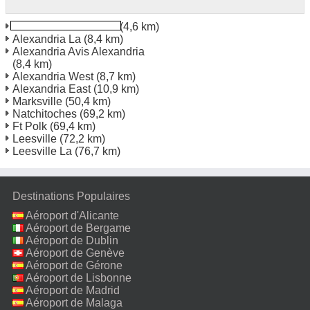
Alexandria Louisiana
(4,6 km)
Alexandria La
(8,4 km)
Alexandria Avis Alexandria
(8,4 km)
Alexandria West
(8,7 km)
Alexandria East
(10,9 km)
Marksville
(50,4 km)
Natchitoches
(69,2 km)
Ft Polk
(69,4 km)
Leesville
(72,2 km)
Leesville La
(76,7 km)
Destinations Populaires
Aéroport d'Alicante
Aéroport de Bergame
Aéroport de Dublin
Aéroport de Genève
Aéroport de Gérone
Aéroport de Lisbonne
Aéroport de Madrid
Aéroport de Malaga