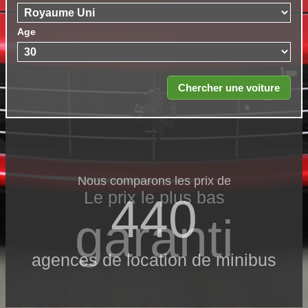
Age
Nous comparons les prix de
Le prix le​ plus bas
440
garanti
agences de location de minibus