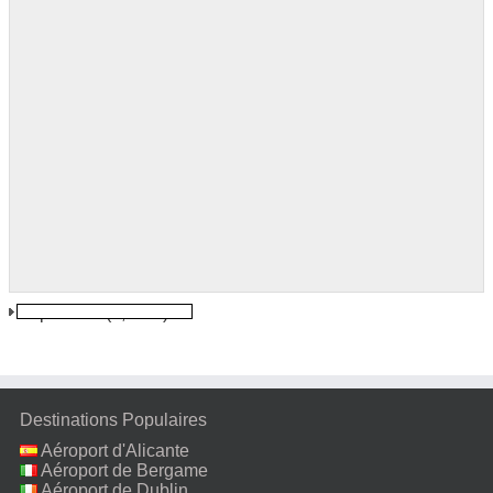
Tupelo Ms
(5,5 km)
Destinations Populaires
Aéroport d'Alicante
Aéroport de Bergame
Aéroport de Dublin