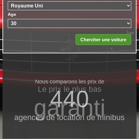
Age
Nous comparons les prix de
Le prix le​ plus bas
440
garanti
agences de location de minibus