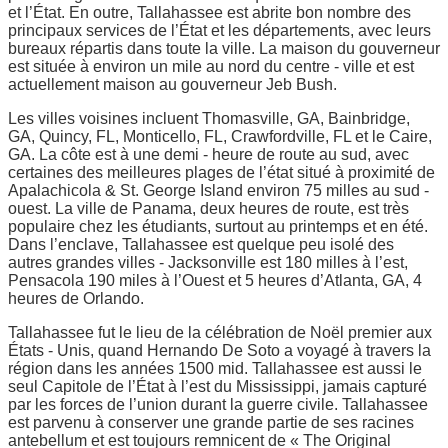
et l’État. En outre, Tallahassee est abrite bon nombre des
principaux services de l’État et les départements, avec leurs
bureaux répartis dans toute la ville. La maison du gouverneur
est située à environ un mile au nord du centre - ville et est
actuellement maison au gouverneur Jeb Bush.
Les villes voisines incluent Thomasville, GA, Bainbridge,
GA, Quincy, FL, Monticello, FL, Crawfordville, FL et le Caire,
GA. La côte est à une demi - heure de route au sud, avec
certaines des meilleures plages de l’état situé à proximité de
Apalachicola & St. George Island environ 75 milles au sud -
ouest. La ville de Panama, deux heures de route, est très
populaire chez les étudiants, surtout au printemps et en été.
Dans l’enclave, Tallahassee est quelque peu isolé des
autres grandes villes - Jacksonville est 180 milles à l’est,
Pensacola 190 miles à l’Ouest et 5 heures d’Atlanta, GA, 4
heures de Orlando.
Tallahassee fut le lieu de la célébration de Noël premier aux
États - Unis, quand Hernando De Soto a voyagé à travers la
région dans les années 1500 mid. Tallahassee est aussi le
seul Capitole de l’État à l’est du Mississippi, jamais capturé
par les forces de l’union durant la guerre civile. Tallahassee
est parvenu à conserver une grande partie de ses racines
antebellum et est toujours remnicent de « The Original