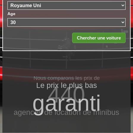
Age
Nous comparons les prix de
Le prix le​ plus bas
440
garanti
agences de location de minibus