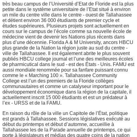
très beau campus de l’Université d’Etat de Floride est la plus
petite dans le système universitaire de l’Etat situé à environ
un mile du centre ville dans le centre - ouest de Tallahassee
et détient environ 36 000 étudiants de premier cycle et
études supérieures. Plusieurs projets sont actuellement en
cours sur le campus de l’école comme sa nouvelle école de
médecine vient de devenir les Nations plus récents dans
plus d’une décennie. Florida A & M University, ancors HBCU
plus grande de la Nation la région juste au sud du centre -
ville de Tallahassee. Il est également abrite le plus souvent
publiés HBCU college journal et l’une des meilleures écoles
de pharmicutical dans le sud - est des États - Unis. FAMU est
aussi mondiale renommée pour sa fanfare puissant connu
comme le « Marching 100 ». Tallahassee Community
College est l’un des premiers de la Floride collèges
communautaires et comme un catalyseur important pour le
développement économique dans la région de la capitale, il
actuellement inscrit 15 000 étudiants et est un prédateur à
l’ex - URSS et de la FAMU.
En raison du rôle de la ville un Capitole de l’État, politique
est grands à Tallahassee. Sessions législatives exécuté au
début du printemps et début d’automne, accueillie à
Tallahassee les de la Parade annuelle de printemps, ce qui
porte à législateurs et médias des quatre coins de la nation