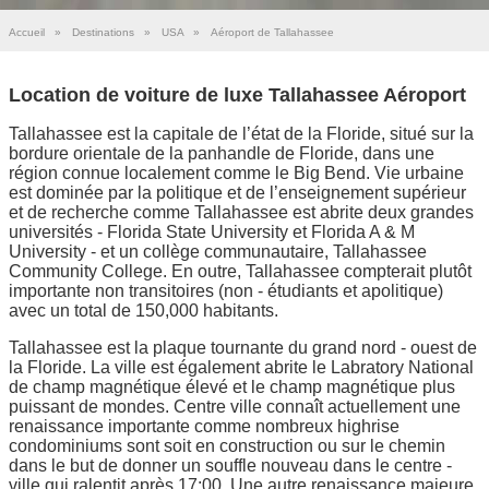
Accueil
»
Destinations
»
USA
»
Aéroport de Tallahassee
Location de voiture de luxe Tallahassee Aéroport
Tallahassee est la capitale de l’état de la Floride, situé sur la
bordure orientale de la panhandle de Floride, dans une
région connue localement comme le Big Bend. Vie urbaine
est dominée par la politique et de l’enseignement supérieur
et de recherche comme Tallahassee est abrite deux grandes
universités - Florida State University et Florida A & M
University - et un collège communautaire, Tallahassee
Community College. En outre, Tallahassee compterait plutôt
importante non transitoires (non - étudiants et apolitique)
avec un total de 150,000 habitants.
Tallahassee est la plaque tournante du grand nord - ouest de
la Floride. La ville est également abrite le Labratory National
de champ magnétique élevé et le champ magnétique plus
puissant de mondes. Centre ville connaît actuellement une
renaissance importante comme nombreux highrise
condominiums sont soit en construction ou sur le chemin
dans le but de donner un souffle nouveau dans le centre -
ville qui ralentit après 17:00. Une autre renaissance majeure