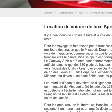
Accueil
»
Destinations
»
USA
»
Aéroport de Spring
Location de voiture de luxe Spr
Il y a beaucoup de choses à faire et à voir dans
reste.
Pour les voyageurs intéressés par la frontière 
meilleure destination que le Missouri. Durant to
voie de migration et commerce, ainsi que le po
frontière était le fleuve Mississippi, c’est pour
Le Gateway Arch a été créé pour commémorer c
artificiel dans le monde, 630 pieds de hauteur
vers l’ouest des États - Unis, parce que Saint -
de fin des Lewis et Clark Corps de l ' expéditio
Missouri est devenu une piste fiable pour les 
Les mordus d’histoire devraient se diriger pou
communauté du Missouri a été fondée dès 1735
est célèbre à l’échelle nationale, notamment le 
Français de la ville est célèbre dans la rue et 
cours de l’année.
Pour les amoureux de la littérature, Hannibal, 
seulement un monument et un musée dédié au c