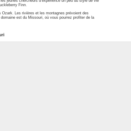
nt les jeunes chercheurs d’expérience un peu du style de vie
uckleberry Finn.
ts Ozark. Les rivières et les montagnes prévoient des
nd domaine est du Missouri, où vous pourrez profiter de la
uri