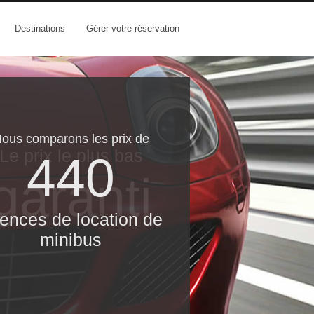
Destinations
Gérer votre réservation
ous comparons les prix de
Le prix le​ plus bas
440
garanti
ences de location de
minibus