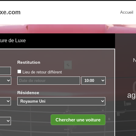
uxe.com
Accueil
ture de Luxe
N
Restitution
Lieu de retour différent
Résidence
ag