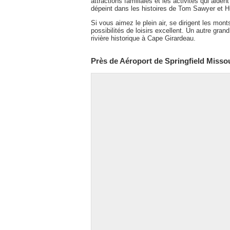
attractions familiales et les activités qui aide
dépeint dans les histoires de Tom Sawyer et H
Si vous aimez le plein air, se dirigent les mon
possibilités de loisirs excellent. Un autre gra
rivière historique à Cape Girardeau.
Près de Aéroport de Springfield Misso