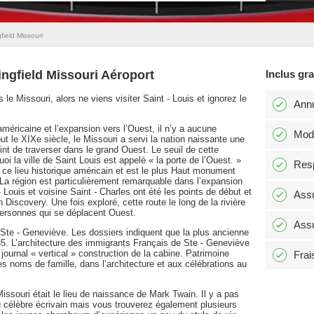
field Missouri
ingfield Missouri Aéroport
Inclus gr
 le Missouri, alors ne viens visiter Saint - Louis et ignorez le
Annu
américaine et l’expansion vers l’Ouest, il n’y a aucune
Modi
ut le XIXe siècle, le Missouri a servi la nation naissante une
int de traverser dans le grand Ouest. Le seuil de cette
quoi la ville de Saint Louis est appelé « la porte de l’Ouest. »
Resp
e lieu historique américain et est le plus Haut monument
. La région est particulièrement remarquable dans l’expansion
 Louis et voisine Saint - Charles ont été les points de début et
Assu
n Discovery. Une fois exploré, cette route le long de la rivière
personnes qui se déplacent Ouest.
Assu
r Ste - Geneviève. Les dossiers indiquent que la plus ancienne
. L’architecture des immigrants Français de Ste - Geneviève
journal « vertical » construction de la cabine. Patrimoine
Frai
les noms de famille, dans l’architecture et aux célébrations au
Missouri était le lieu de naissance de Mark Twain. Il y a pas
élèbre écrivain mais vous trouverez également plusieurs