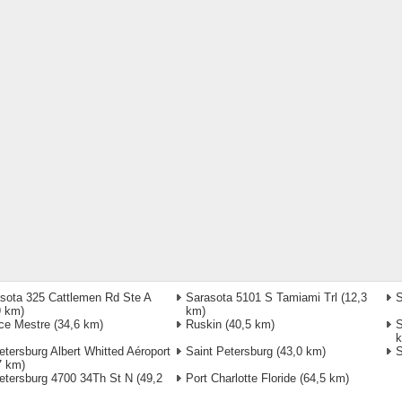
sota 325 Cattlemen Rd Ste A
Sarasota 5101 S Tamiami Trl
(12,3
S
9 km)
km)
ce Mestre
(34,6 km)
Ruskin
(40,5 km)
S
etersburg Albert Whitted Aéroport
Saint Petersburg
(43,0 km)
S
7 km)
etersburg 4700 34Th St N
(49,2
Port Charlotte Floride
(64,5 km)