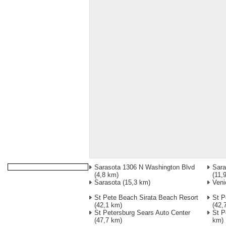
Sarasota 1306 N Washington Blvd
Sara
(4,8 km)
(11,
Sarasota
(15,3 km)
Veni
St Pete Beach Sirata Beach Resort
St P
(42,1 km)
(42,
St Petersburg Sears Auto Center
St P
(47,7 km)
km)