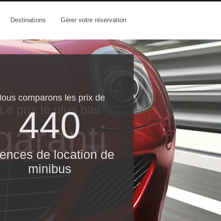
Destinations
Gérer votre réservation
ous comparons les prix de
Le prix le​ plus bas
440
garanti
ences de location de
minibus