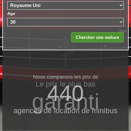
Age
Nous comparons les prix de
Le prix le​ plus bas
440
garanti
agences de location de minibus