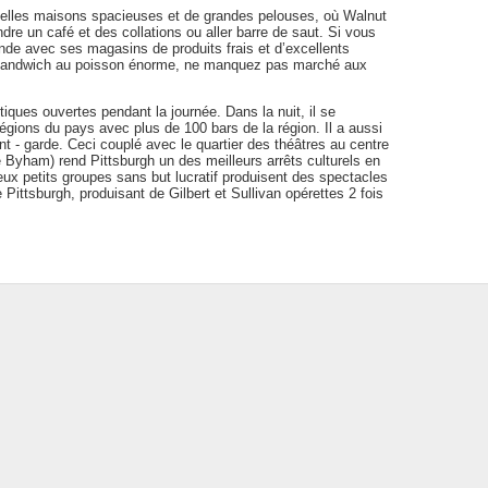
belles maisons spacieuses et de grandes pelouses, où Walnut
ndre un café et des collations ou aller barre de saut. Si vous
 bande avec ses magasins de produits frais et d’excellents
un sandwich au poisson énorme, ne manquez pas marché aux
ques ouvertes pendant la journée. Dans la nuit, il se
égions du pays avec plus de 100 bars de la région. Il a aussi
vant - garde. Ceci couplé avec le quartier des théâtres au centre
le Byham) rend Pittsburgh un des meilleurs arrêts culturels en
ux petits groupes sans but lucratif produisent des spectacles
 Pittsburgh, produisant de Gilbert et Sullivan opérettes 2 fois