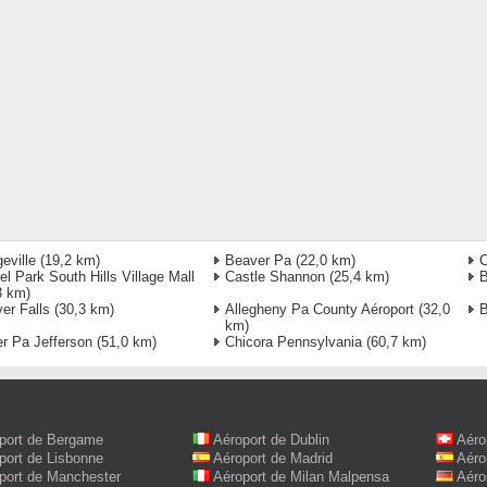
geville
(19,2 km)
Beaver Pa
(22,0 km)
C
el Park South Hills Village Mall
Castle Shannon
(25,4 km)
B
3 km)
er Falls
(30,3 km)
Allegheny Pa County Aéroport
(32,0
B
km)
er Pa Jefferson
(51,0 km)
Chicora Pennsylvania
(60,7 km)
port de Bergame
Aéroport de Dublin
Aéro
port de Lisbonne
Aéroport de Madrid
Aéro
port de Manchester
Aéroport de Milan Malpensa
Aéro