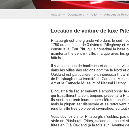
Accueil
»
Destinations
»
USA
»
Aéroport de Pittsb
Location de voiture de luxe Pit
Pittsburgh est une grande ville dans le sud - 
1750 au confluent de 3 rivières (Allegheny et M
construit là, Fort Pitt, qui a constitué la base p
maintenant le centre - ville, marqué avec les gr
hôtels.
Il y a beaucoup de banlieues et de petites ville
dans les villes des régions comme le Nord et c
Oakland est particulièrement intéressant, car il
de Pittsburgh et Université de Carnegie Mellon
Art et le Carnegie Museum of Natural History.
L’industrie de l’acier servant à empoisonner le 
qui travaillèrent là sont toujours présents à Pi
Ils sont tous tenir leurs propres fêtes, congés
mais la plupart est dispersée et se retrouvent
rend la ville très colorée et diversifiée, surtout 
Vous devriez visiter Pittsburgh, n’oubliez pas
style de Pittsburgh (frites, salade de chou et 
frites en O à Oakland (à la fois sur l’Avenue d