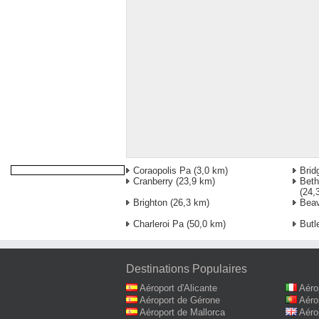
Coraopolis Pa
(3,0 km)
Brid
Cranberry
(23,9 km)
Beth
(24,
Brighton
(26,3 km)
Beav
Charleroi Pa
(50,0 km)
Butl
Destinations Populaires
Aéroport d'Alicante
Aéro
Aéroport de Gérone
Aéro
Aéroport de Mallorca
Aéro