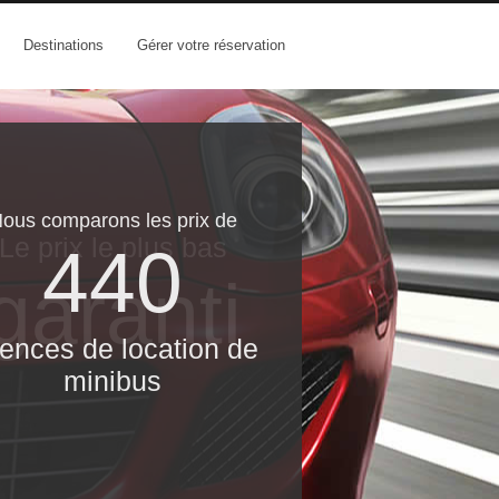
Destinations
Gérer votre réservation
ous comparons les prix de
Le prix le​ plus bas
440
garanti
ences de location de
minibus