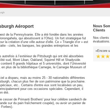
urgh
tsburgh Aéroport
Nous Som
Clients
ouest de la Pennsylvanie. Elle a été fondée dans les années
Nos clients
onongahela, qui aboutissent à l’Ohio). Un fort stratégique fut
évaluations
our la création d’une ville autour d’elle. Ce « Triangle d’or » est
atte - ciels, les banques, les grandes entreprises et les
Encore u
s autrefois à l’extérieur de Pittsburgh qui ont été absorbées
ôté sud, Mont Liban, Oakland, Squirrel Hill et Shadyside.
 contient 8 grands hôpitaux et 5 universités, dont l’Université
, en plus de la bibliothèque Carnegie, le Carnegie Museum of
ciel a disparu, mais au moins 25 - 30 nationalités différentes
ttsburgh, chacun plus fier de son patrimoine que la prochaine.
 spéciaux, etc.. Certains d'entre eux sont localisées un peu,
 principalement pour ces occasions spéciales. Cependant, il
en été.
 de cesser de Primanti Brothers' pour leur célèbre sandwich de
viande sur du pain fraîchement coupée), ou avoir un panier de
e Forbes).