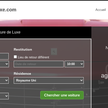
uxe.com
Accueil
ture de Luxe
N
Restitution
Lieu de retour différent
Résidence
ag