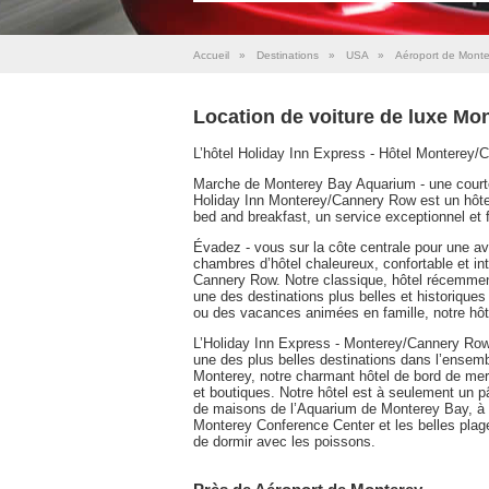
Accueil
»
Destinations
»
USA
»
Aéroport de Monte
Location de voiture de luxe Mo
L’hôtel Holiday Inn Express - Hôtel Monterey/
Marche de Monterey Bay Aquarium - une courte
Holiday Inn Monterey/Cannery Row est un hôtel
bed and breakfast, un service exceptionnel et 
Évadez - vous sur la côte centrale pour une ave
chambres d’hôtel chaleureux, confortable et in
Cannery Row. Notre classique, hôtel récemment
une des destinations plus belles et historique
ou des vacances animées en famille, notre hôt
L’Holiday Inn Express - Monterey/Cannery Row 
une des plus belles destinations dans l’ensembl
Monterey, notre charmant hôtel de bord de mer 
et boutiques. Notre hôtel est à seulement un p
de maisons de l’Aquarium de Monterey Bay, à u
Monterey Conference Center et les belles plage
de dormir avec les poissons.