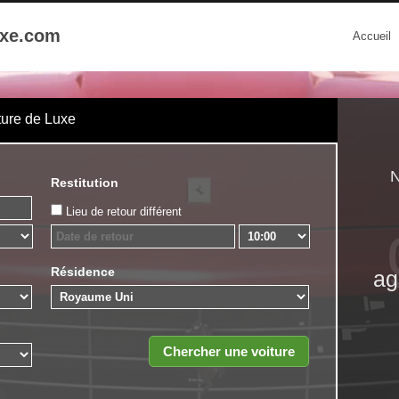
uxe.com
Accueil
ture de Luxe
N
Restitution
Lieu de retour différent
Résidence
ag