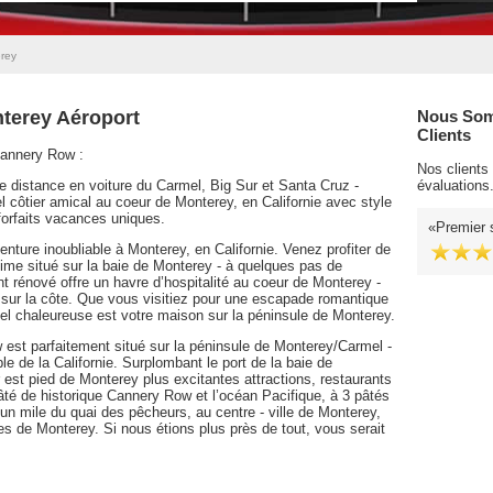
rey
nterey Aéroport
Nous Som
Clients
Cannery Row :
Nos clients
 distance en voiture du Carmel, Big Sur et Santa Cruz -
évaluations
 côtier amical au coeur de Monterey, en Californie avec style
forfaits vacances uniques.
Premier 
nture inoubliable à Monterey, en Californie. Venez profiter de
time situé sur la baie de Monterey - à quelques pas de
 rénové offre un havre d’hospitalité au coeur de Monterey -
s sur la côte. Que vous visitiez pour une escapade romantique
el chaleureuse est votre maison sur la péninsule de Monterey.
est parfaitement situé sur la péninsule de Monterey/Carmel -
e de la Californie. Surplombant le port de la baie de
est pied de Monterey plus excitantes attractions, restaurants
âté de historique Cannery Row et l’océan Pacifique, à 3 pâtés
n mile du quai des pêcheurs, au centre - ville de Monterey,
s de Monterey. Si nous étions plus près de tout, vous serait