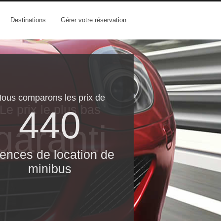
Destinations
Gérer votre réservation
ous comparons les prix de
Le prix le​ plus bas
440
garanti
ences de location de
minibus