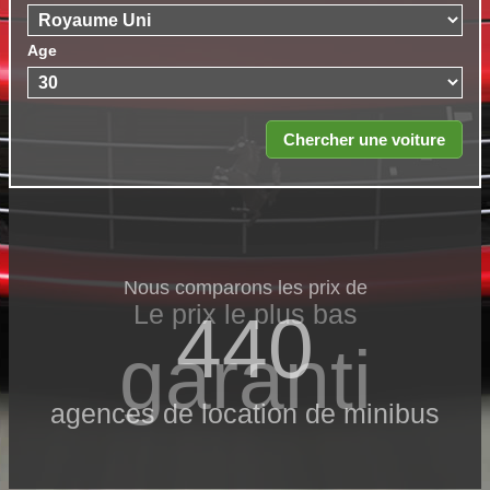
Age
Nous comparons les prix de
Le prix le​ plus bas
440
garanti
agences de location de minibus