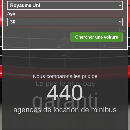
Age
Nous comparons les prix de
Le prix le​ plus bas
440
garanti
agences de location de minibus