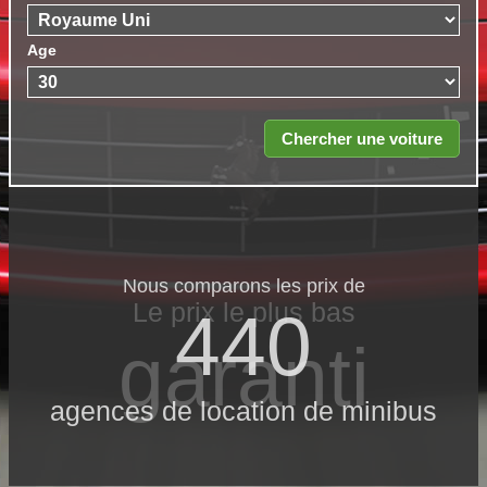
Age
Nous comparons les prix de
Le prix le​ plus bas
440
garanti
agences de location de minibus