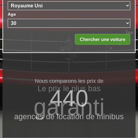
Age
Nous comparons les prix de
Le prix le​ plus bas
440
garanti
agences de location de minibus