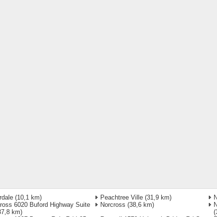
rdale
(10,1 km)
Peachtree Ville
(31,9 km)
N
ross 6020 Buford Highway Suite
Norcross
(38,6 km)
N
37,8 km)
(