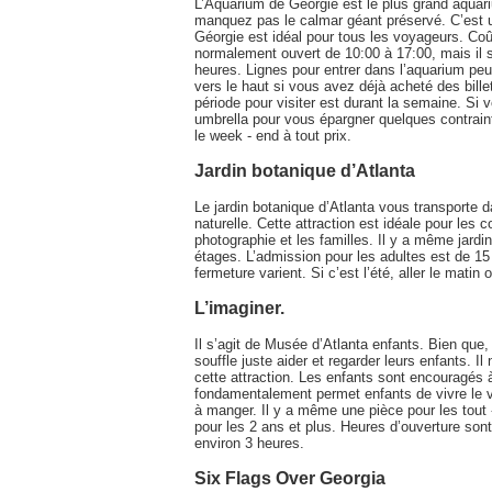
L’Aquarium de Géorgie est le plus grand aquar
manquez pas le calmar géant préservé. C’est un
Géorgie est idéal pour tous les voyageurs. Coû
normalement ouvert de 10:00 à 17:00, mais il s
heures. Lignes pour entrer dans l’aquarium pe
vers le haut si vous avez déjà acheté des billet
période pour visiter est durant la semaine. Si
umbrella pour vous épargner quelques contraint
le week - end à tout prix.
Jardin botanique d’Atlanta
Le jardin botanique d’Atlanta vous transporte
naturelle. Cette attraction est idéale pour les
photographie et les familles. Il y a même jard
étages. L’admission pour les adultes est de 15
fermeture varient. Si c’est l’été, aller le matin o
L’imaginer.
Il s’agit de Musée d’Atlanta enfants. Bien que,
souffle juste aider et regarder leurs enfants.
cette attraction. Les enfants sont encouragés à
fondamentalement permet enfants de vivre le v
à manger. Il y a même une pièce pour les tout 
pour les 2 ans et plus. Heures d’ouverture sont
environ 3 heures.
Six Flags Over Georgia