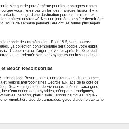
ont la Mecque de parc à thème pour les montagnes russes
s ou que vous n’êtes pas un fan des manèges frisson il y a
nfants. Il s’agit d’une destination pour les familles, les
llets coûtent environ 40 $ et une journée complète devrait être
nt. Jours de semaine pendant l’été ont les foules plus légers.
s le monde des musées d’art. Pour 18 $, vous pourrez
ques. La collection contemporaine sera boggle votre esprit.
ici. Économiser de l’argent et visiter après 16:00 le jeudi
ttraction est orientée vers les voyageurs adultes qui aiment
 et Beach Resort sorties
- nique plage Resort sorties, une excursions d’une journée,
nta et régions métropolitaines Géorgie aux lacs de la côte de
 Deep Sea Fishing cliquet de vivaneaux, mérous, carangues,
es, lac d’eau douce catch hybrides, décapants, mariganes,
 sorties, natation, plaisir, soleil, sports nautiques, pique -
che, orientation, aide de camarades, guide d’aide, le capitaine