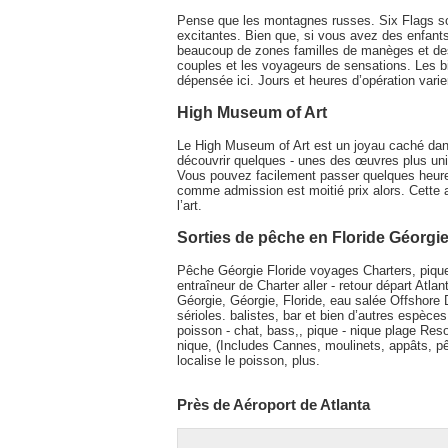
Pense que les montagnes russes. Six Flags s
excitantes. Bien que, si vous avez des enfant
beaucoup de zones familles de manèges et des e
couples et les voyageurs de sensations. Les bi
dépensée ici. Jours et heures d’opération varie
High Museum of Art
Le High Museum of Art est un joyau caché dan
découvrir quelques - unes des œuvres plus uni
Vous pouvez facilement passer quelques heures 
comme admission est moitié prix alors. Cette a
l’art.
Sorties de pêche en Floride Géorgie
Pêche Géorgie Floride voyages Charters, pique 
entraîneur de Charter aller - retour départ Atla
Géorgie, Géorgie, Floride, eau salée Offshore
sérioles. balistes, bar et bien d’autres espèc
poisson - chat, bass,, pique - nique plage Resort
nique, (Includes Cannes, moulinets, appâts, pê
localise le poisson, plus.
Près de Aéroport de Atlanta