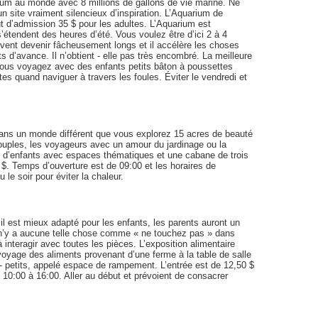
ium au monde avec 8 millions de gallons de vie marine. Ne
 site vraiment silencieux d’inspiration. L’Aquarium de
t d’admission 35 $ pour les adultes. L’Aquarium est
’étendent des heures d’été. Vous voulez être d’ici 2 à 4
uvent devenir fâcheusement longs et il accélère les choses
s d’avance. Il n’obtient - elle pas très encombré. La meilleure
 vous voyagez avec des enfants petits bâton à poussettes
es quand naviguer à travers les foules. Éviter le vendredi et
 dans un monde différent que vous explorez 15 acres de beauté
 couples, les voyageurs avec un amour du jardinage ou la
in d’enfants avec espaces thématiques et une cabane de trois
 $. Temps d’ouverture est de 09:00 et les horaires de
u le soir pour éviter la chaleur.
 il est mieux adapté pour les enfants, les parents auront un
 Il n’y a aucune telle chose comme « ne touchez pas » dans
 interagir avec toutes les pièces. L’exposition alimentaire
oyage des aliments provenant d’une ferme à la table de salle
- petits, appelé espace de rampement. L’entrée est de 12,50 $
 10:00 à 16:00. Aller au début et prévoient de consacrer