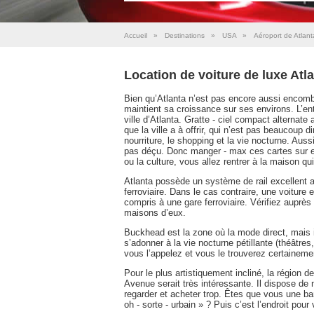
Accueil
»
Destinations
»
USA
»
Aéroport de Atlant
Location de voiture de luxe Atl
Bien qu’Atlanta n’est pas encore aussi encomb
maintient sa croissance sur ses environs. L’en
ville d’Atlanta. Gratte - ciel compact alternat
que la ville a à offrir, qui n’est pas beaucoup d
nourriture, le shopping et la vie nocturne. Aus
pas déçu. Donc manger - max ces cartes sur et 
ou la culture, vous allez rentrer à la maison qui
Atlanta possède un système de rail excellent
ferroviaire. Dans le cas contraire, une voiture e
compris à une gare ferroviaire. Vérifiez auprès 
maisons d’eux.
Buckhead est la zone où la mode direct, mais il
s’adonner à la vie nocturne pétillante (théâtre
vous l’appelez et vous le trouverez certainemen
Pour le plus artistiquement incliné, la région de
Avenue serait très intéressante. Il dispose de
regarder et acheter trop. Êtes que vous une ban
oh - sorte - urbain » ? Puis c’est l’endroit pour