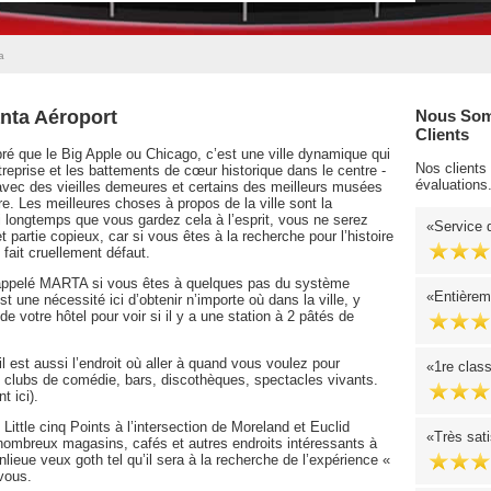
a
anta Aéroport
Nous Som
Clients
ré que le Big Apple ou Chicago, c’est une ville dynamique qui
Nos clients
treprise et les battements de cœur historique dans le centre -
évaluations
e avec des vieilles demeures et certains des meilleurs musées
ire. Les meilleures choses à propos de la ville sont la
si longtemps que vous gardez cela à l’esprit, vous ne serez
Service d
partie copieux, car si vous êtes à la recherche pour l’histoire
 fait cruellement défaut.
 appelé MARTA si vous êtes à quelques pas du système
Entièrem
st une nécessité ici d’obtenir n’importe où dans la ville, y
de votre hôtel pour voir si il y a une station à 2 pâtés de
 est aussi l’endroit où aller à quand vous voulez pour
1re clas
s, clubs de comédie, bars, discothèques, spectacles vivants.
t ici).
 Little cinq Points à l’intersection de Moreland et Euclid
Très sati
 nombreux magasins, cafés et autres endroits intéressants à
lieue veux goth tel qu’il sera à la recherche de l’expérience «
 vous.