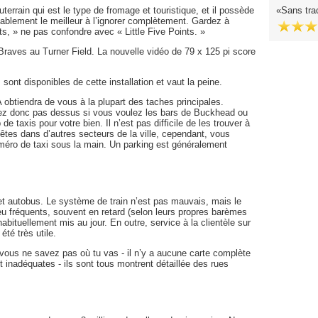
uterrain qui est le type de fromage et touristique, et il possède
Sans tra
obablement le meilleur à l’ignorer complètement. Gardez à
ts, » ne pas confondre avec « Little Five Points. »
Braves au Turner Field. La nouvelle vidéo de 79 x 125 pi score
 sont disponibles de cette installation et vaut la peine.
 obtiendra de vous à la plupart des taches principales.
tez donc pas dessus si vous voulez les bars de Buckhead ou
 de taxis pour votre bien. Il n’est pas difficile de les trouver à
tes dans d’autres secteurs de la ville, cependant, vous
uméro de taxi sous la main. Un parking est généralement
et autobus. Le système de train n’est pas mauvais, mais le
eu fréquents, souvent en retard (selon leurs propres barèmes
abituellement mis au jour. En outre, service à la clientèle sur
té très utile.
i vous ne savez pas où tu vas - il n’y a aucune carte complète
 inadéquates - ils sont tous montrent détaillée des rues