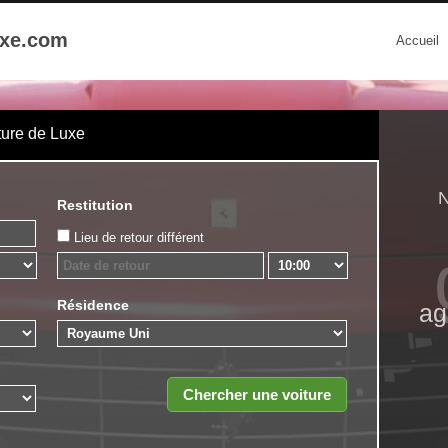
uxe.com
Accueil
ture de Luxe
N
Restitution
Lieu de retour différent
Résidence
ag