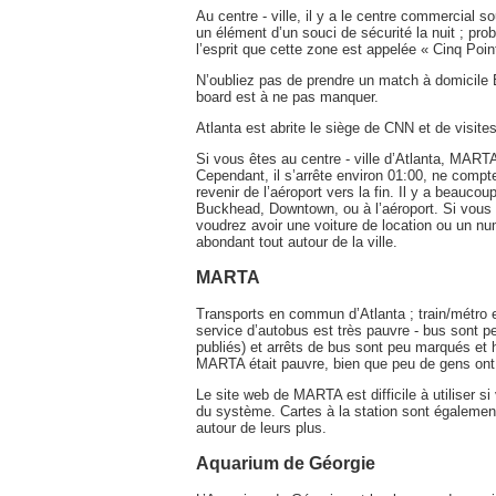
Au centre - ville, il y a le centre commercial so
un élément d’un souci de sécurité la nuit ; pr
l’esprit que cette zone est appelée « Cinq Poin
N’oubliez pas de prendre un match à domicile 
board est à ne pas manquer.
Atlanta est abrite le siège de CNN et de visites
Si vous êtes au centre - ville d’Atlanta, MARTA
Cependant, il s’arrête environ 01:00, ne comp
revenir de l’aéroport vers la fin. Il y a beaucoup
Buckhead, Downtown, ou à l’aéroport. Si vous ê
voudrez avoir une voiture de location ou un n
abondant tout autour de la ville.
MARTA
Transports en commun d’Atlanta ; train/métro 
service d’autobus est très pauvre - bus sont p
publiés) et arrêts de bus sont peu marqués et h
MARTA était pauvre, bien que peu de gens ont é
Le site web de MARTA est difficile à utiliser s
du système. Cartes à la station sont également
autour de leurs plus.
Aquarium de Géorgie