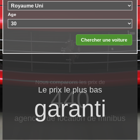
Age
Nous comparons les prix de
Le prix le​ plus bas
440
garanti
agences de location de minibus